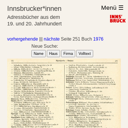
Menü ☰
Innsbrucker*innen
Adressbücher aus dem
19. und 20. Jahrhundert
vorhergehende
|||
nächste
Seite 251 Buch
1976
Neue Suche:
Name
Haus
Firma
Volltext