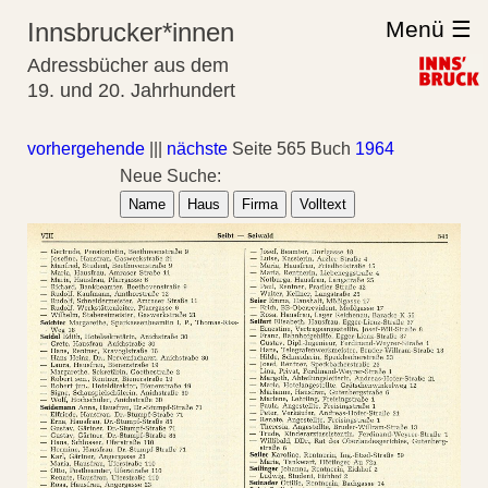
Menü ☰
Innsbrucker*innen
Adressbücher aus dem
19. und 20. Jahrhundert
vorhergehende
|||
nächste
Seite 565 Buch
1964
Neue Suche:
Name
Haus
Firma
Volltext