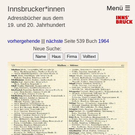
Menü ☰
Innsbrucker*innen
Adressbücher aus dem
19. und 20. Jahrhundert
vorhergehende
|||
nächste
Seite 539 Buch
1964
Neue Suche:
Name
Haus
Firma
Volltext