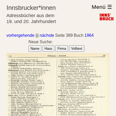
Menü ☰
Innsbrucker*innen
Adressbücher aus dem
19. und 20. Jahrhundert
vorhergehende
|||
nächste
Seite 389 Buch
1964
Neue Suche:
Name
Haus
Firma
Volltext