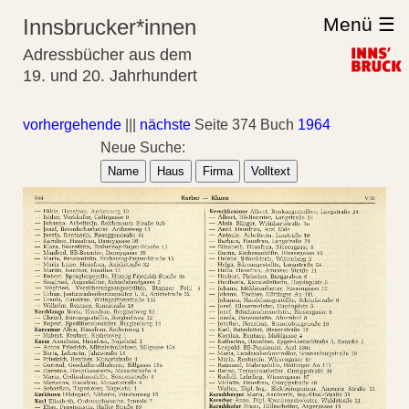
Menü ☰
Innsbrucker*innen
Adressbücher aus dem
19. und 20. Jahrhundert
vorhergehende
|||
nächste
Seite 374 Buch
1964
Neue Suche:
Name
Haus
Firma
Volltext