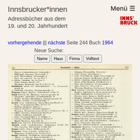
Menü ☰
Innsbrucker*innen
Adressbücher aus dem
19. und 20. Jahrhundert
vorhergehende
|||
nächste
Seite 244 Buch
1964
Neue Suche:
Name
Haus
Firma
Volltext