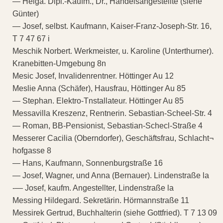
— Helga. Dipl.-Kaufm., Dr., Handelsangestellte (siehe
Günter)
— Josef, selbst. Kaufmann, Kaiser-Franz-Joseph-Str. 16,
T 7 47 67 i
Meschik Norbert. Werkmeister, u. Karoline (Unterthurner).
Kranebitten-Umgebung 8n
Mesic Josef, Invalidenrentner. Höttinger Au 12
Meslie Anna (Schäfer), Hausfrau, Höttinger Au 85
— Stephan. Elektro-Tnstallateur. Höttinger Au 85
Messavilla Kreszenz, Rentnerin. Sebastian-Scheel-Str. 4
— Roman, BB-Pensionist, Sebastian-Schecl-Straße 4
Messerer Cacilia (Oberndorfer), Geschäftsfrau, Schlacht¬
hofgasse 8
— Hans, Kaufmann, Sonnenburgstraße 16
— Josef, Wagner, und Anna (Bernauer). Lindenstraße la
-— Josef, kaufm. Angestellter, Lindenstraße la
Messing Hildegard. Sekretärin. Hörmannstraße 11
Messirek Gertrud, Buchhalterin (siehe Gottfried). T 7 13 09