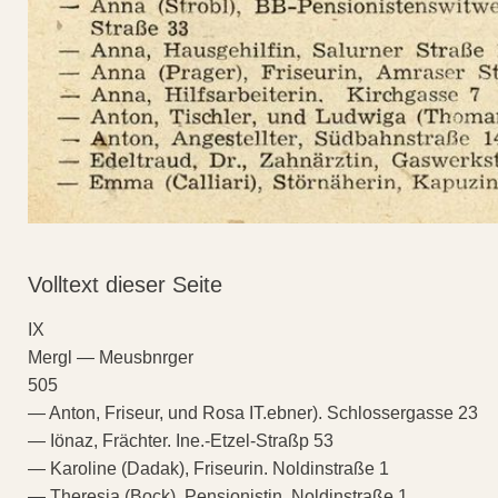
Volltext dieser Seite
IX
Mergl — Meusbnrger
505
— Anton, Friseur, und Rosa IT.ebner). Schlossergasse 23
— Iönaz, Frächter. Ine.-Etzel-Straßp 53
— Karoline (Dadak), Friseurin. Noldinstraße 1
— Theresia (Bock), Pensionistin, Noldinstraße 1