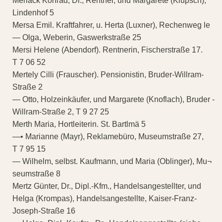
Merlack Konrad, Dr., Rentner, und Margarete (Klupsch),
Lindenhof 5
Mersa Emil. Kraftfahrer, u. Herta (Luxner), Rechenweg le
— Olga, Weberin, Gaswerkstraße 25
Mersi Helene (Abendorf). Rentnerin, Fischerstraße 17.
T 7 06 52
Mertely Cilli (Frauscher). Pensionistin, Bruder-Willram-
Straße 2
— Otto, Holzeinkäufer, und Margarete (Knoflach), Bruder -
Willram-Straße 2, T 9 27 25
Merth Maria, Hortleiterin. St. Bartlmä 5
—• Marianne (Mayr), Reklamebüro, Museumstraße 27,
T 7 95 15
— Wilhelm, selbst. Kaufmann, und Maria (Oblinger), Mu¬
seumstraße 8
Mertz Günter, Dr., Dipl.-Kfm., Handelsangestellter, und
Helga (Krompas), Handelsangestellte, Kaiser-Franz-
Joseph-Straße 16