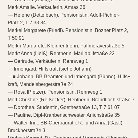
Merk Amalie. Verkäuferin, Amras 36
— Helene (Dettelbach), Pensionistin. Adolf-Pichler-
Platz 2, T 7 33 84
Merkel Margarete (Friedl). Pensionistin, Bozner Platz 2,
T 50 91
Merkh Margarete. Kleinrentnerin, Fallmeraverstraße 5
Merkt Anna (Heiß). Rentnerin. Mari ab;lfstraße 22
— Gertrude, Verkäuferin, Rennweg 1
— Irmengard. Hilfskraft (siehe Johann)
—■ Johann, BB-Beamter, und Irmengard (Bühne), Hilfs¬
kraft, Mandelsbergerstraße 24
— Rosa IPletzer), Pensionistin, Rennweg 1
Merl Christine (Reißecker). Rentnerin. Brandt och straße 7
— Dorothea. Studentin, Goethestraße 13, T 7 61 07
— Pauline, Dipl-Kranbenschwester, Anichstraße 35
— Walter, Ing.. BB-Oberbaurat i. R., und Anna (Gastl),
Brucknerstraße 3