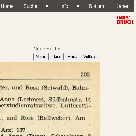
Home
Suche
▾
Info
▾
Blättern
Karten
Neue Suche:
Name
Haus
Firma
Volltext