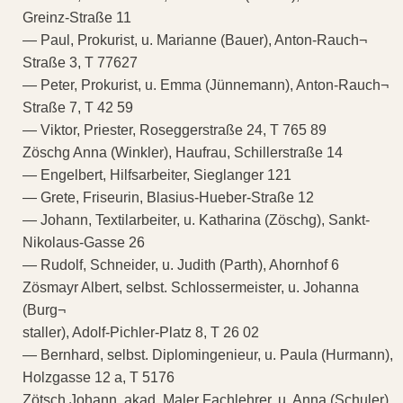
Greinz-Straße 11
— Paul, Prokurist, u. Marianne (Bauer), Anton-Rauch¬
Straße 3, T 77627
— Peter, Prokurist, u. Emma (Jünnemann), Anton-Rauch¬
Straße 7, T 42 59
— Viktor, Priester, Roseggerstraße 24, T 765 89
Zöschg Anna (Winkler), Haufrau, Schillerstraße 14
— Engelbert, Hilfsarbeiter, Sieglanger 121
— Grete, Friseurin, Blasius-Hueber-Straße 12
— Johann, Textilarbeiter, u. Katharina (Zöschg), Sankt-
Nikolaus-Gasse 26
— Rudolf, Schneider, u. Judith (Parth), Ahornhof 6
Zösmayr Albert, selbst. Schlossermeister, u. Johanna
(Burg¬
staller), Adolf-Pichler-Platz 8, T 26 02
— Bernhard, selbst. Diplomingenieur, u. Paula (Hurmann),
Holzgasse 12 a, T 5176
Zötsch Johann, akad. Maler Fachlehrer, u. Anna (Schuler),