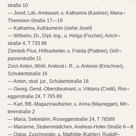
straße 10
— Josef, Lds.-Amtswart, u. Katharina (Kastner), Maria¬
Theresien-Straße 17—19
— Katharina, Aufräumerin (siehe Josef)
— Wilhelm, Dr., Dipl.-Ing., u. Helga (Fischer), Anich¬
straße 4, T 733 99
Zörnleib Pius, Hilfsarbeiter, u. Frieda (Plattner), Grill¬
parzerstraße 11
Zorzi Anton, Wirkl. Amtsrat i. R., u. Antonie (Kirschner),
Schubertstraße 16
— Anton, stud. jur., Schubertstraße 16
— Georg, Gend.-Oberstleutnant, u. Viktoria (Cretti), Ros¬
eggerstraße 24, T 765 89
— Karl, BB.-Magazinaufseher, u. Anna (Mayregger), Mit¬
tererstraße 2
— Maria, Sekretärin, Roseggerstraße 24, T 76589
— Marianne, Stubenmädchen, Andreas-Hofer-Straße 6—8
— Oskar, Zuschneider, u. Mathilde (Kahler), Rudolf¬