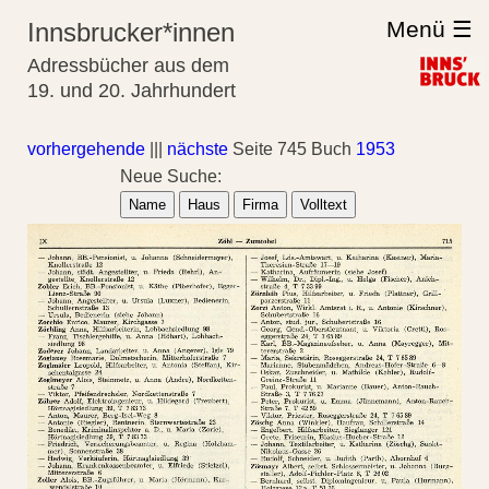
Menü ☰
Innsbrucker*innen
Adressbücher aus dem
19. und 20. Jahrhundert
vorhergehende
|||
nächste
Seite 745 Buch
1953
Neue Suche:
Name
Haus
Firma
Volltext