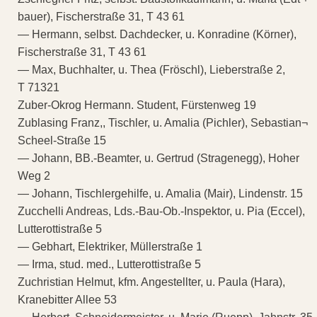
bauer), Fischerstraße 31, T 43 61
— Hermann, selbst. Dachdecker, u. Konradine (Körner),
Fischerstraße 31, T 43 61
— Max, Buchhalter, u. Thea (Fröschl), Lieberstraße 2,
T 71321
Zuber-Okrog Hermann. Student, Fürstenweg 19
Zublasing Franz,, Tischler, u. Amalia (Pichler), Sebastian¬
Scheel-Straße 15
— Johann, BB.-Beamter, u. Gertrud (Stragenegg), Hoher
Weg 2
— Johann, Tischlergehilfe, u. Amalia (Mair), Lindenstr. 15
Zucchelli Andreas, Lds.-Bau-Ob.-Inspektor, u. Pia (Eccel),
Lutterottistraße 5
— Gebhart, Elektriker, Müllerstraße 1
— Irma, stud. med., Lutterottistraße 5
Zuchristian Helmut, kfm. Angestellter, u. Paula (Hara),
Kranebitter Allee 53