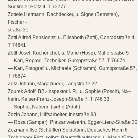
Südtiroler Platz 4, T 73777
Zottele Hermann, Dachdecker, u. Signe (Bernsten),
Fischer¬
straße 31
Zotti Alfred Pensionist, u. Elisabeth (Zettl), Conradstraße 4,
T 74641
Zöttl Josef, Küchenchef, u. Marie (Hosp), Müllerstraße 5
— Karl, Reprod.-Techniker, Gumppstraße 57, T 76674
— Karl, Fotograf, u. Michaela (Schramm), Gumppstraße 57,
T 76674
Zotz Johann, Magazineur, Langstraße 22
Zourek Adolf, BB.-Inspektor i. R., u. Sophie (Posch), Nä¬
herin, Kaiser-Franz-Joseph-Straße 7, T 746 33
— Sophie, Näherin (siehe (Adolf)
Zozin Johann, Hilfsarbeiter, Innstraße 83
— Rosa (Gamper), Platzanweiserin, Egger-Lienz-Straße 30
Zozmann Ilse (Schäffler) Sekretärin, Deutsches Heim 6
Zschiegner Fritz, selbst. Baustoffkaufmann, u. Maria (Edt¬