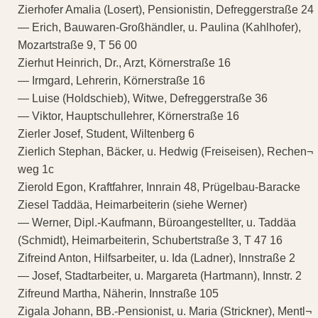
Zierhofer Amalia (Losert), Pensionistin, Defreggerstraße 24
— Erich, Bauwaren-Großhändler, u. Paulina (Kahlhofer),
Mozartstraße 9, T 56 00
Zierhut Heinrich, Dr., Arzt, Körnerstraße 16
— Irmgard, Lehrerin, Körnerstraße 16
— Luise (Holdschieb), Witwe, Defreggerstraße 36
— Viktor, Hauptschullehrer, Körnerstraße 16
Zierler Josef, Student, Wiltenberg 6
Zierlich Stephan, Bäcker, u. Hedwig (Freiseisen), Rechen¬
weg 1c
Zierold Egon, Kraftfahrer, Innrain 48, Prügelbau-Baracke
Ziesel Taddäa, Heimarbeiterin (siehe Werner)
— Werner, Dipl.-Kaufmann, Büroangestellter, u. Taddäa
(Schmidt), Heimarbeiterin, Schubertstraße 3, T 47 16
Zifreind Anton, Hilfsarbeiter, u. Ida (Ladner), Innstraße 2
— Josef, Stadtarbeiter, u. Margareta (Hartmann), Innstr. 2
Zifreund Martha, Näherin, Innstraße 105
Zigala Johann, BB.-Pensionist, u. Maria (Strickner), Mentl¬