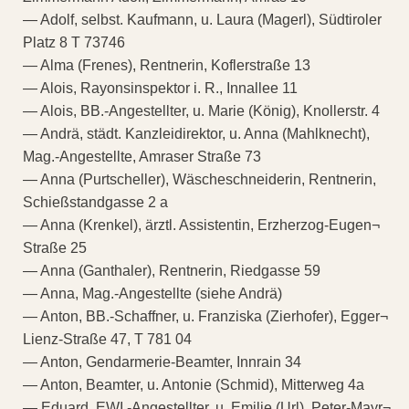
— Adolf, selbst. Kaufmann, u. Laura (Magerl), Südtiroler
Platz 8 T 73746
— Alma (Frenes), Rentnerin, Koflerstraße 13
— Alois, Rayonsinspektor i. R., Innallee 11
— Alois, BB.-Angestellter, u. Marie (König), Knollerstr. 4
— Andrä, städt. Kanzleidirektor, u. Anna (Mahlknecht),
Mag.-Angestellte, Amraser Straße 73
— Anna (Purtscheller), Wäscheschneiderin, Rentnerin,
Schießstandgasse 2 a
— Anna (Krenkel), ärztl. Assistentin, Erzherzog-Eugen¬
Straße 25
— Anna (Ganthaler), Rentnerin, Riedgasse 59
— Anna, Mag.-Angestellte (siehe Andrä)
— Anton, BB.-Schaffner, u. Franziska (Zierhofer), Egger¬
Lienz-Straße 47, T 781 04
— Anton, Gendarmerie-Beamter, Innrain 34
— Anton, Beamter, u. Antonie (Schmid), Mitterweg 4a
— Eduard, EWI.-Angestellter, u. Emilie (Url), Peter-Mayr¬