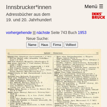
Menü ☰
Innsbrucker*innen
Adressbücher aus dem
19. und 20. Jahrhundert
vorhergehende
|||
nächste
Seite 743 Buch
1953
Neue Suche:
Name
Haus
Firma
Volltext