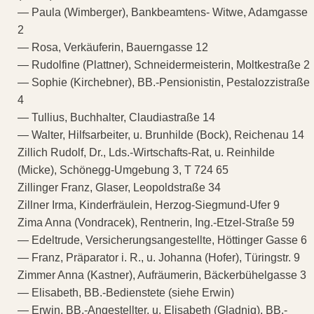
— Paula (Wimberger), Bankbeamtens- Witwe, Adamgasse
2
— Rosa, Verkäuferin, Bauerngasse 12
— Rudolfine (Plattner), Schneidermeisterin, Moltkestraße 2
— Sophie (Kirchebner), BB.-Pensionistin, Pestalozzistraße
4
— Tullius, Buchhalter, Claudiastraße 14
— Walter, Hilfsarbeiter, u. Brunhilde (Bock), Reichenau 14
Zillich Rudolf, Dr., Lds.-Wirtschafts-Rat, u. Reinhilde
(Micke), Schönegg-Umgebung 3, T 724 65
Zillinger Franz, Glaser, Leopoldstraße 34
Zillner Irma, Kinderfräulein, Herzog-Siegmund-Ufer 9
Zima Anna (Vondracek), Rentnerin, Ing.-Etzel-Straße 59
— Edeltrude, Versicherungsangestellte, Höttinger Gasse 6
— Franz, Präparator i. R., u. Johanna (Hofer), Türingstr. 9
Zimmer Anna (Kastner), Aufräumerin, Bäckerbühelgasse 3
— Elisabeth, BB.-Bedienstete (siehe Erwin)
— Erwin, BB.-Angestellter, u. Elisabeth (Gladnig), BB.-