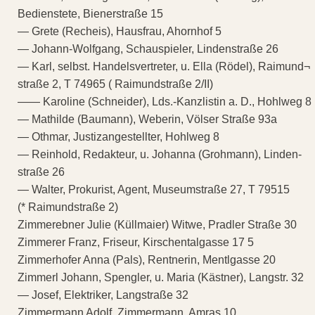
Bedienstete, Bienerstraße 15
— Grete (Recheis), Hausfrau, Ahornhof 5
— Johann-Wolfgang, Schauspieler, Lindenstraße 26
— Karl, selbst. Handelsvertreter, u. Ella (Rödel), Raimund¬
straße 2, T 74965 ( Raimundstraße 2/II)
—— Karoline (Schneider), Lds.-Kanzlistin a. D., Hohlweg 8
— Mathilde (Baumann), Weberin, Völser Straße 93a
— Othmar, Justizangestellter, Hohlweg 8
— Reinhold, Redakteur, u. Johanna (Grohmann), Linden-
straße 26
— Walter, Prokurist, Agent, Museumstraße 27, T 79515
(* Raimundstraße 2)
Zimmerebner Julie (Küllmaier) Witwe, Pradler Straße 30
Zimmerer Franz, Friseur, Kirschentalgasse 17 5
Zimmerhofer Anna (Pals), Rentnerin, Mentlgasse 20
Zimmerl Johann, Spengler, u. Maria (Kästner), Langstr. 32
— Josef, Elektriker, Langstraße 32
Zimmermann Adolf, Zimmermann, Amras 10