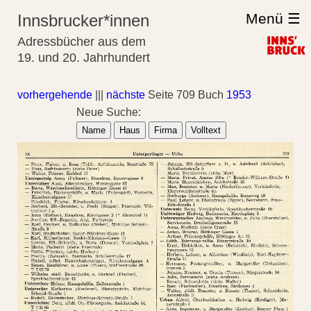
Menü ☰
Innsbrucker*innen
Adressbücher aus dem
19. und 20. Jahrhundert
vorhergehende
|||
nächste
Seite 709 Buch
1953
Neue Suche:
Name
Haus
Firma
Volltext