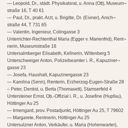
— Leopold, Dr., städt. Physikatsrat, u. Anna (Ott), Museum¬
straße 16, T 40 61
— Paul, Dr., prakt. Arzt, u. Brigitte, Dr. (Eixner), Anich¬
straße 44, T 731 65
— Valentin, Ingenieur, Colingasse 3
Unterrichter-Rechtenthal Maria (Egger v. Marienfrid), Rent¬
nerin, Museumstraße 16
Untersalmberger Elisabeth, Kellnerin, Wiltenberg 5
Unterschweiger Anton, Polizeibeamter i. R., Kapuziner¬
gasse 23
— Josefa, Haushalt, Kapuzinergasse 23
— Karolina (Senn), Renterin, Erzherzog-Eugen-Straße 28
– Peter, Dentist, u. Berta (Thomasett), Stamserfeld 4
Untersteiner Ernst, Ob.-Offizial i. R., u. Josefine (Hupfau),
Höttinger Au 25
— Irmengard, prov. Postadjunkt, Höttinger Au 25, T 79602
— Margarete, Rentnerin, Höttinger Au 25
Untersulzner Anton, Verkäufer, u. Maria (Hohenwarter),