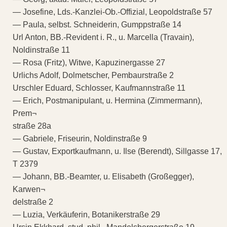
— Josefine, Lds.-Kanzlei-Ob.-Offizial, Leopoldstraße 57
— Paula, selbst. Schneiderin, Gumppstraße 14
Url Anton, BB.-Revident i. R., u. Marcella (Travain),
Noldinstraße 11
— Rosa (Fritz), Witwe, Kapuzinergasse 27
Urlichs Adolf, Dolmetscher, Pembaurstraße 2
Urschler Eduard, Schlosser, Kaufmannstraße 11
— Erich, Postmanipulant, u. Hermina (Zimmermann),
Prem¬
straße 28a
— Gabriele, Friseurin, Noldinstraße 9
— Gustav, Exportkaufmann, u. Ilse (Berendt), Sillgasse 17,
T 2379
— Johann, BB.-Beamter, u. Elisabeth (Großegger),
Karwen¬
delstraße 2
— Luzia, Verkäuferin, Botanikerstraße 29