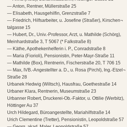
— Anton, Rentner, Müllerstraße 25
— Elisabeth, Hausgehilfin, Grenzstraße 7
— Friedrich, Hilfsarbeiter, u. Josefine (Straßer), Kirschen¬
talgasse 15
— Hubert, Dr., Univ.-Professor, Arzt, u. Mathilde (Schörg),
Meinhardstraße 3, T 5067 (* Falkstraße 8)
— Käthe, Apothekenhelferin i. P., Conradstraße 8
— Maria (Fiorioli), Pensionistin, Peter-Mayr-Straße 11
— Mathilde (Box), Rentnerin, Fischerstraße 20, T 706 15
— Max, IVB.-Angestellter a. D., u. Rosa (Pirchl), Ing.-Etzel¬
Straße 28
Urbanek Hedwig (Wiltsch), Hausfrau, Goethestraße 14
Urbaner Klara, Rentnerin, Museumstraße 23
Urbanner Robert, Druckerei-Ob.-Faktor, u. Ottilie (Werbitz),
Höttinger Au 37
Urch Hildegard, Büroangestellte, Mariahilfstraße 14
Urich Clementine (Tretter), Pensionistin, Leopoldstraße 57
— Georg, akad. Maler, Leopoldstraße 57