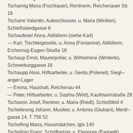
Tscharnig Maria (Fischlauer), Rentnerin, Reichenauer Str.
16
Tscharre Valentin, Autoschlosser, u. Maria (Winkler),
Schießstandgasse 6
Tschaufeser Anna, Abfüllerin (siehe Karl)
— Karl, Tischlergeselle, u. Anna (Fontanive), Abfüllerin,
Erzherzog-Eugen-Straße 16
Tschaup Ernst, Maurerpolier, u. Wilhelmine (Winterle),
Schneeburggasse 16
Tschaupp Alois, Hilfsarbeiter, u. Gerda (Polenet), Siegl¬
anger-Lager
— Emma, Haushalt, Reichenau 44
— Peter, Hilfsarbeiter, u. Sophia (Wild), Kaufmannstraße 28
Tschavon Josef, Rentner, u. Maria (Riedl), Schloßfeld 4
Tscheliesnig Johann, Musiker, u. Antonia (Giuliani), Mentl¬
gasse 14, T 756 52
Tschelling Maria, Hausmädchen, Igls 140
Tschellnig Franz, Schriftsetzer, u. Eleonore (Paggetti),