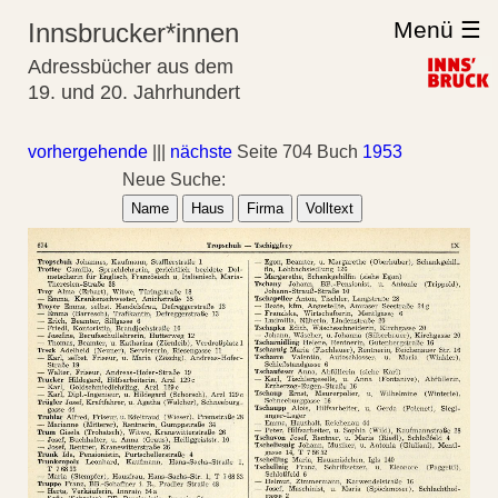
Menü ☰
Innsbrucker*innen
Adressbücher aus dem
19. und 20. Jahrhundert
vorhergehende
|||
nächste
Seite 704 Buch
1953
Neue Suche:
Name
Haus
Firma
Volltext