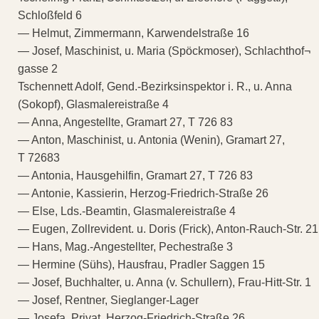
Schloßfeld 6
— Helmut, Zimmermann, Karwendelstraße 16
— Josef, Maschinist, u. Maria (Spöckmoser), Schlachthof¬
gasse 2
Tschennett Adolf, Gend.-Bezirksinspektor i. R., u. Anna
(Sokopf), Glasmalereistraße 4
— Anna, Angestellte, Gramart 27, T 726 83
— Anton, Maschinist, u. Antonia (Wenin), Gramart 27,
T 72683
— Antonia, Hausgehilfin, Gramart 27, T 726 83
— Antonie, Kassierin, Herzog-Friedrich-Straße 26
— Else, Lds.-Beamtin, Glasmalereistraße 4
— Eugen, Zollrevident. u. Doris (Frick), Anton-Rauch-Str. 21
— Hans, Mag.-Angestellter, Pechestraße 3
— Hermine (Sühs), Hausfrau, Pradler Saggen 15
— Josef, Buchhalter, u. Anna (v. Schullern), Frau-Hitt-Str. 1
— Josef, Rentner, Sieglanger-Lager
— Josefa, Privat, Herzog-Friedrich-Straße 26