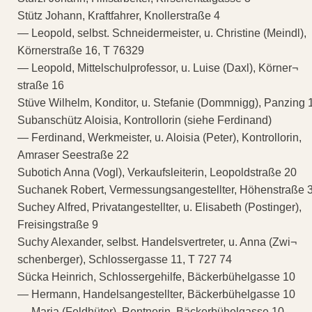
Stütz Johann, Kraftfahrer, Knollerstraße 4
— Leopold, selbst. Schneidermeister, u. Christine (Meindl),
Körnerstraße 16, T 76329
— Leopold, Mittelschulprofessor, u. Luise (Daxl), Körner¬
straße 16
Stüve Wilhelm, Konditor, u. Stefanie (Dommnigg), Panzing 
Subanschütz Aloisia, Kontrollorin (siehe Ferdinand)
— Ferdinand, Werkmeister, u. Aloisia (Peter), Kontrollorin,
Amraser Seestraße 22
Subotich Anna (Vogl), Verkaufsleiterin, Leopoldstraße 20
Suchanek Robert, Vermessungsangestellter, Höhenstraße 
Suchey Alfred, Privatangestellter, u. Elisabeth (Postinger),
Freisingstraße 9
Suchy Alexander, selbst. Handelsvertreter, u. Anna (Zwi¬
schenberger), Schlossergasse 11, T 727 74
Sücka Heinrich, Schlossergehilfe, Bäckerbühelgasse 10
— Hermann, Handelsangestellter, Bäckerbühelgasse 10
— Maria (Feldhüter), Rentnerin, Bäckerbühelgasse 10