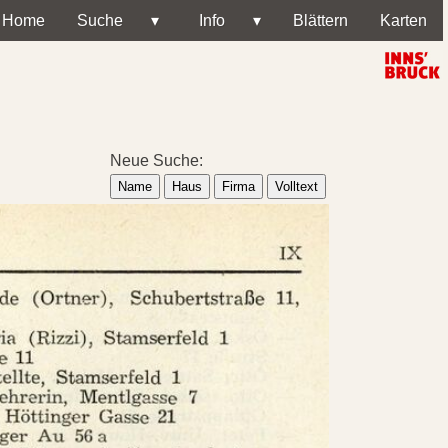
Home
Suche
▾
Info
▾
Blättern
Karten
Neue Suche:
Name
Haus
Firma
Volltext