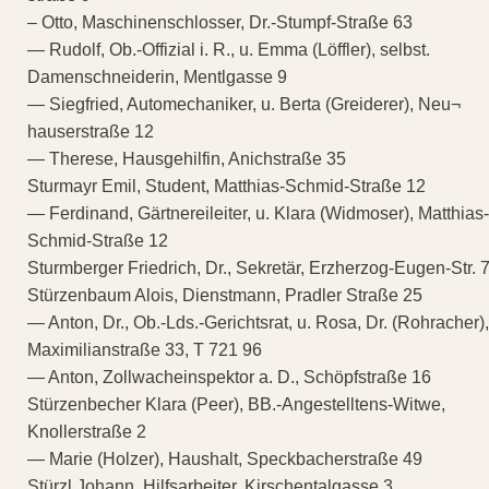
– Otto, Maschinenschlosser, Dr.-Stumpf-Straße 63
— Rudolf, Ob.-Offizial i. R., u. Emma (Löffler), selbst.
Damenschneiderin, Mentlgasse 9
— Siegfried, Automechaniker, u. Berta (Greiderer), Neu¬
hauserstraße 12
— Therese, Hausgehilfin, Anichstraße 35
Sturmayr Emil, Student, Matthias-Schmid-Straße 12
— Ferdinand, Gärtnereileiter, u. Klara (Widmoser), Matthias-
Schmid-Straße 12
Sturmberger Friedrich, Dr., Sekretär, Erzherzog-Eugen-Str. 
Stürzenbaum Alois, Dienstmann, Pradler Straße 25
— Anton, Dr., Ob.-Lds.-Gerichtsrat, u. Rosa, Dr. (Rohracher),
Maximilianstraße 33, T 721 96
— Anton, Zollwacheinspektor a. D., Schöpfstraße 16
Stürzenbecher Klara (Peer), BB.-Angestelltens-Witwe,
Knollerstraße 2
— Marie (Holzer), Haushalt, Speckbacherstraße 49
Stürzl Johann, Hilfsarbeiter, Kirschentalgasse 3