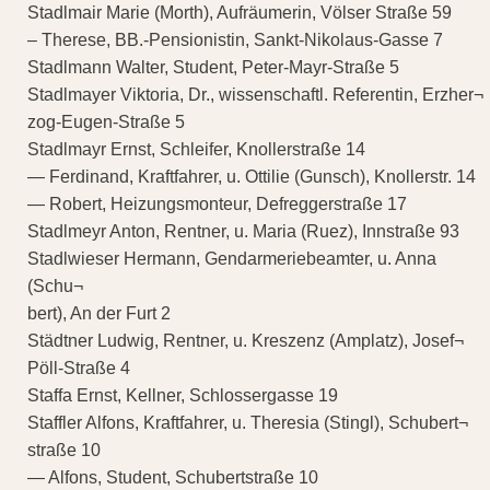
Stadlmair Marie (Morth), Aufräumerin, Völser Straße 59
– Therese, BB.-Pensionistin, Sankt-Nikolaus-Gasse 7
Stadlmann Walter, Student, Peter-Mayr-Straße 5
Stadlmayer Viktoria, Dr., wissenschaftl. Referentin, Erzher¬
zog-Eugen-Straße 5
Stadlmayr Ernst, Schleifer, Knollerstraße 14
— Ferdinand, Kraftfahrer, u. Ottilie (Gunsch), Knollerstr. 14
— Robert, Heizungsmonteur, Defreggerstraße 17
Stadlmeyr Anton, Rentner, u. Maria (Ruez), Innstraße 93
Stadlwieser Hermann, Gendarmeriebeamter, u. Anna
(Schu¬
bert), An der Furt 2
Städtner Ludwig, Rentner, u. Kreszenz (Amplatz), Josef¬
Pöll-Straße 4
Staffa Ernst, Kellner, Schlossergasse 19
Staffler Alfons, Kraftfahrer, u. Theresia (Stingl), Schubert¬
straße 10
— Alfons, Student, Schubertstraße 10