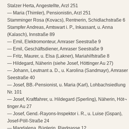
Stalzer Herta, Angestellte, Arzl 251
— Maria (Thimler), Pensionistin, Arzl 251
Stamminger Rosa (Kovacs), Rentnerin, Schidlachstraße 6
Stampfer Andreas, Amtswart i. P., Inkassant, u. Anna
(Kalasch), Innstraße 89
— Emil, Elektromonteur, Amraser Seestraße 9
— Emil, Geschäftsdiener, Amraser Seestraße 9
— Fritz, Maurer, u. Elsa (Lakner), Mariahilfstraße 8
— Hildegard, Näherin (siehe Josef, Höttinger Au 27)
— Johann, Leutnant a. D., u. Karolina (Sandmayr), Amraser
Seestraße 40
— Josef, BB.-Pensionist, u. Maria (Karl), Lohbachsiedlung
Nr. 101
— Josef, Kraftfahrer, u. Hildegard (Sperling), Näherin, Höt¬
tinger Au 27
— Josef, Gend.-Rayons-Inspektor i. R., u. Luise (Gspan),
Josef-Pöll-Straße 24
— Magdalena, Büglerin, Riedgasse 12