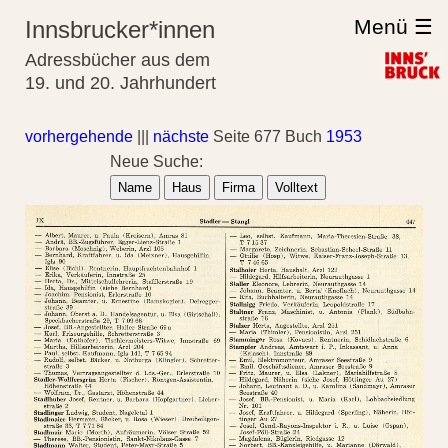
Menü ☰
Innsbrucker*innen
Adressbücher aus dem
19. und 20. Jahrhundert
vorhergehende
|||
nächste
Seite 677 Buch
1953
Neue Suche:
Name
Haus
Firma
Volltext