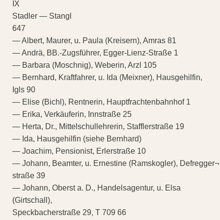
IX
Stadler — Stangl
647
— Albert, Maurer, u. Paula (Kreisern), Amras 81
— Andrä, BB.-Zugsführer, Egger-Lienz-Straße 1
— Barbara (Moschnig), Weberin, Arzl 105
— Bernhard, Kraftfahrer, u. Ida (Meixner), Hausgehilfin,
Igls 90
— Elise (Bichl), Rentnerin, Hauptfrachtenbahnhof 1
— Erika, Verkäuferin, Innstraße 25
— Herta, Dr., Mittelschullehrerin, Stafflerstraße 19
— Ida, Hausgehilfin (siehe Bernhard)
— Joachim, Pensionist, Erlerstraße 10
— Johann, Beamter, u. Ernestine (Ramskogler), Defregger¬
straße 39
— Johann, Oberst a. D., Handelsagentur, u. Elsa
(Girtschall),
Speckbacherstraße 29, T 709 66