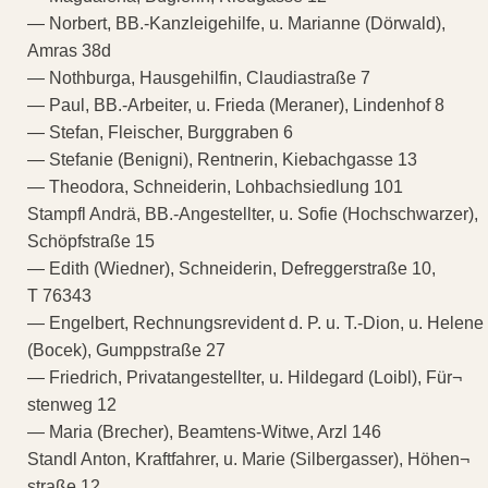
— Norbert, BB.-Kanzleigehilfe, u. Marianne (Dörwald),
Amras 38d
— Nothburga, Hausgehilfin, Claudiastraße 7
— Paul, BB.-Arbeiter, u. Frieda (Meraner), Lindenhof 8
— Stefan, Fleischer, Burggraben 6
— Stefanie (Benigni), Rentnerin, Kiebachgasse 13
— Theodora, Schneiderin, Lohbachsiedlung 101
Stampfl Andrä, BB.-Angestellter, u. Sofie (Hochschwarzer),
Schöpfstraße 15
— Edith (Wiedner), Schneiderin, Defreggerstraße 10,
T 76343
— Engelbert, Rechnungsrevident d. P. u. T.-Dion, u. Helene
(Bocek), Gumppstraße 27
— Friedrich, Privatangestellter, u. Hildegard (Loibl), Für¬
stenweg 12
— Maria (Brecher), Beamtens-Witwe, Arzl 146
Standl Anton, Kraftfahrer, u. Marie (Silbergasser), Höhen¬
straße 12