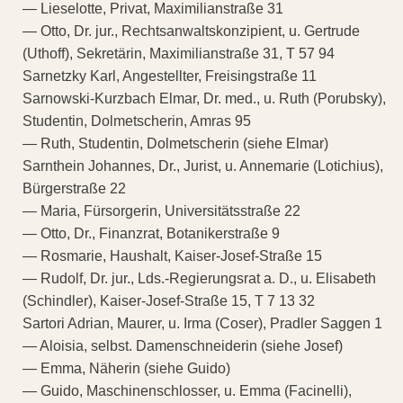
— Lieselotte, Privat, Maximilianstraße 31
— Otto, Dr. jur., Rechtsanwaltskonzipient, u. Gertrude
(Uthoff), Sekretärin, Maximilianstraße 31, T 57 94
Sarnetzky Karl, Angestellter, Freisingstraße 11
Sarnowski-Kurzbach Elmar, Dr. med., u. Ruth (Porubsky),
Studentin, Dolmetscherin, Amras 95
— Ruth, Studentin, Dolmetscherin (siehe Elmar)
Sarnthein Johannes, Dr., Jurist, u. Annemarie (Lotichius),
Bürgerstraße 22
— Maria, Fürsorgerin, Universitätsstraße 22
— Otto, Dr., Finanzrat, Botanikerstraße 9
— Rosmarie, Haushalt, Kaiser-Josef-Straße 15
— Rudolf, Dr. jur., Lds.-Regierungsrat a. D., u. Elisabeth
(Schindler), Kaiser-Josef-Straße 15, T 7 13 32
Sartori Adrian, Maurer, u. Irma (Coser), Pradler Saggen 1
— Aloisia, selbst. Damenschneiderin (siehe Josef)
— Emma, Näherin (siehe Guido)
— Guido, Maschinenschlosser, u. Emma (Facinelli),