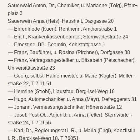
Sauerwald Anton, Dr., Chemiker, u. Marianne (Tölg), Pfarr¬
platz 3
Sauerwein Anna (Heis), Haushalt, Daxgasse 20
— Ehrenfriede (Kuen), Rentnerin, Amthorstraße 1
— Erich, Krankenkassenbeamter, Sternwartestraße 24
— Ernestine, BB.-Beamtin, Kohlstattgasse 1
— Franz, Bauführer, u. Rosina (Pirchner), Dorfgasse 38
— Franz, Vertragsangestellter, u. Elisabeth (Petschacher),
Universitätsstraße 23
— Georg, selbst. Hafnermeister, u. Marie (Kogler), Müller¬
straße 22, T 7 11 51
— Hermine (Strobl), Hausfrau, Berg-Isel-Weg 18
— Hugo, Automechaniker, u. Anna (Mayr), Defreggerstr. 31
— Johann, Vermessungstechniker, Höhenstraße 12
— Josef, Post-Ob.-Adjunkt, u. Anna (Tetter), Sternwarte¬
straße 24, T 719 56
— Karl, Dr., Regierungsrat i. R., u. Maria (Engl), Kanzlistin
i. R., Berg-Isel-Weg 18, T 76051