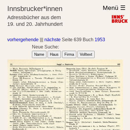
Menü ☰
Innsbrucker*innen
Adressbücher aus dem
19. und 20. Jahrhundert
vorhergehende
|||
nächste
Seite 639 Buch
1953
Neue Suche:
Name
Haus
Firma
Volltext