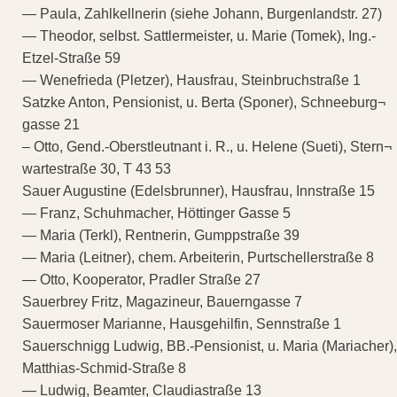
— Paula, Zahlkellnerin (siehe Johann, Burgenlandstr. 27)
— Theodor, selbst. Sattlermeister, u. Marie (Tomek), Ing.-
Etzel-Straße 59
— Wenefrieda (Pletzer), Hausfrau, Steinbruchstraße 1
Satzke Anton, Pensionist, u. Berta (Sponer), Schneeburg¬
gasse 21
– Otto, Gend.-Oberstleutnant i. R., u. Helene (Sueti), Stern¬
wartestraße 30, T 43 53
Sauer Augustine (Edelsbrunner), Hausfrau, Innstraße 15
— Franz, Schuhmacher, Höttinger Gasse 5
— Maria (Terkl), Rentnerin, Gumppstraße 39
— Maria (Leitner), chem. Arbeiterin, Purtschellerstraße 8
— Otto, Kooperator, Pradler Straße 27
Sauerbrey Fritz, Magazineur, Bauerngasse 7
Sauermoser Marianne, Hausgehilfin, Sennstraße 1
Sauerschnigg Ludwig, BB.-Pensionist, u. Maria (Mariacher),
Matthias-Schmid-Straße 8
— Ludwig, Beamter, Claudiastraße 13