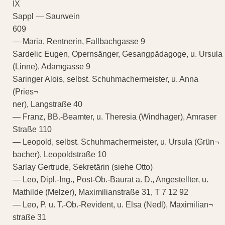
IX
Sappl — Saurwein
609
— Maria, Rentnerin, Fallbachgasse 9
Sardelic Eugen, Opernsänger, Gesangpädagoge, u. Ursula
(Linne), Adamgasse 9
Saringer Alois, selbst. Schuhmachermeister, u. Anna
(Pries¬
ner), Langstraße 40
— Franz, BB.-Beamter, u. Theresia (Windhager), Amraser
Straße 110
— Leopold, selbst. Schuhmachermeister, u. Ursula (Grün¬
bacher), Leopoldstraße 10
Sarlay Gertrude, Sekretärin (siehe Otto)
— Leo, Dipl.-Ing., Post-Ob.-Baurat a. D., Angestellter, u.
Mathilde (Melzer), Maximilianstraße 31, T 7 12 92
— Leo, P. u. T.-Ob.-Revident, u. Elsa (Nedl), Maximilian¬
straße 31