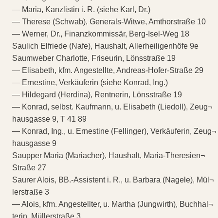
— Maria, Kanzlistin i. R. (siehe Karl, Dr.)
— Therese (Schwab), Generals-Witwe, Amthorstraße 10
— Werner, Dr., Finanzkommissär, Berg-Isel-Weg 18
Saulich Elfriede (Nafe), Haushalt, Allerheiligenhöfe 9e
Saumweber Charlotte, Friseurin, Lönsstraße 19
— Elisabeth, kfm. Angestellte, Andreas-Hofer-Straße 29
— Ernestine, Verkäuferin (siehe Konrad, Ing.)
— Hildegard (Herdina), Rentnerin, Lönsstraße 19
— Konrad, selbst. Kaufmann, u. Elisabeth (Liedoll), Zeug¬
hausgasse 9, T 41 89
— Konrad, Ing., u. Ernestine (Fellinger), Verkäuferin, Zeug¬
hausgasse 9
Saupper Maria (Mariacher), Haushalt, Maria-Theresien¬
Straße 27
Saurer Alois, BB.-Assistent i. R., u. Barbara (Nagele), Mül¬
lerstraße 3
— Alois, kfm. Angestellter, u. Martha (Jungwirth), Buchhal¬
terin, Müllerstraße 3