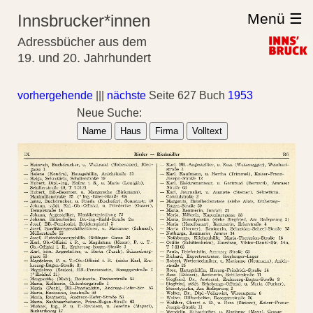
Menü ☰
Innsbrucker*innen
Adressbücher aus dem
19. und 20. Jahrhundert
vorhergehende
|||
nächste
Seite 627 Buch
1953
Neue Suche:
Name
Haus
Firma
Volltext