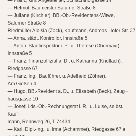
— Franz, kfm. Angestellter, Schlachthofgasse 14
— Helmut, Baumeister Salurner Straße 8
— Juliane (Kirchler), BB.-Ob.-Revidentens-Witwe,
Salurner Straße 8
Riedmüller Aloisia (Zack), Kaufmann, Andreas-Hofer-Str. 37
— Anna, städt. Kontrollor, Innstraße 5
— Anton, Stadtinspektor i. P., u. Therese (Obermayr),
Innstraße 5
— Franz, Finanzoffizial a. D., u. Katharina (Knoflach),
Riedgasse 67
— Franz, Ing., Bauführer, u. Adelheid (Zöhrer),
Am Gießen 4
— Hugo, BB.-Revident a. D., u. Elisabeth (Beck), Zeug¬
hausgasse 10
— Josef, Lds.-Ob.-Rechnungsrat i. R., u. Luise, selbst.
Kauf¬
mann, Rennweg 26, T 74434
— Karl, Dipl.-Ing., u. Irma (Achammer), Riedgasse 67 a,