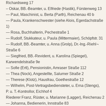
Richardsweg 17
– Oskar, BB.-Beamter, u. Elfriede (Hastik), Fürstenweg 13
— Paul, Maschinist, u. Berta (Parth), Reichenau 40 b
— Paula, Krankenschwester (siehe Alois, Egerdachstraße
1)
— Rosa, Buchhalterin, Pechestraße 1
— Rudolf, Stukkateur, u. Paula (Mittermaier), Schöpfstr. 31
— Rudolf, BB.-Beamter, u. Anna (Grolp), Dr.-Ing.-Riehl¬
Straße 6
— Siegfried, BB.-Revident, u. Karolina (Spiegel),
Karwendelstraße 9e
— Sofie (Ertl), Pensionistin, Amraser Straße 112
— Thea (Nock), Angestellte, Salurner Straße 2
— Therese (Klotz), Hausfrau, Goethestraße 12
— Wilhelm, Post-Vertragsbediensteter, u. Erna (Stengs),
P. u. T.-Kontrollor, Eichhof 4
Riederer Franz, Rüster, u. Marianne (Lagger), Reichenau 2
— Johanna, Bedienerin, Innstraße 83