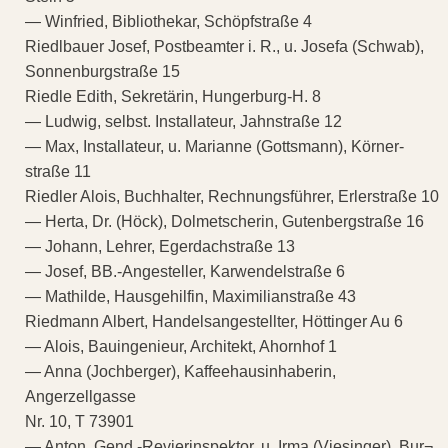
— Winfried, Bibliothekar, Schöpfstraße 4
Riedlbauer Josef, Postbeamter i. R., u. Josefa (Schwab),
Sonnenburgstraße 15
Riedle Edith, Sekretärin, Hungerburg-H. 8
— Ludwig, selbst. Installateur, Jahnstraße 12
— Max, Installateur, u. Marianne (Gottsmann), Körner-
straße 11
Riedler Alois, Buchhalter, Rechnungsführer, Erlerstraße 10
— Herta, Dr. (Höck), Dolmetscherin, Gutenbergstraße 16
— Johann, Lehrer, Egerdachstraße 13
— Josef, BB.-Angesteller, Karwendelstraße 6
— Mathilde, Hausgehilfin, Maximilianstraße 43
Riedmann Albert, Handelsangestellter, Höttinger Au 6
— Alois, Bauingenieur, Architekt, Ahornhof 1
— Anna (Jochberger), Kaffeehausinhaberin,
Angerzellgasse
Nr. 10, T 73901
— Anton, Gend.-Revierinspektor, u. Irma (Viesinger), Bur¬