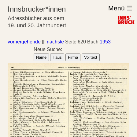
Menü ☰
Innsbrucker*innen
Adressbücher aus dem
19. und 20. Jahrhundert
vorhergehende
|||
nächste
Seite 620 Buch
1953
Neue Suche:
Name
Haus
Firma
Volltext