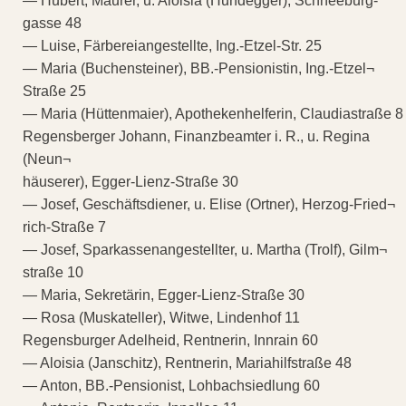
— Hubert, Maurer, u. Aloisia (Hundegger), Schneeburg-
gasse 48
— Luise, Färbereiangestellte, Ing.-Etzel-Str. 25
— Maria (Buchensteiner), BB.-Pensionistin, Ing.-Etzel¬
Straße 25
— Maria (Hüttenmaier), Apothekenhelferin, Claudiastraße 8
Regensberger Johann, Finanzbeamter i. R., u. Regina
(Neun¬
häuserer), Egger-Lienz-Straße 30
— Josef, Geschäftsdiener, u. Elise (Ortner), Herzog-Fried¬
rich-Straße 7
— Josef, Sparkassenangestellter, u. Martha (Trolf), Gilm¬
straße 10
— Maria, Sekretärin, Egger-Lienz-Straße 30
— Rosa (Muskateller), Witwe, Lindenhof 11
Regensburger Adelheid, Rentnerin, Innrain 60
— Aloisia (Janschitz), Rentnerin, Mariahilfstraße 48
— Anton, BB.-Pensionist, Lohbachsiedlung 60