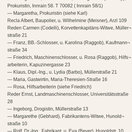
Prokuristin, Innrain 58. T 70082 ( Innrain 58/1)
— Margaretha, Prokuristin (siehe Karl)
Recla Albert, Baupolier, u. Wilhelmine (Meisner), Arzl 109
Reden Carmen (Codelli), Korvettenkapitäns-Witwe, Müller¬
straße 21
— Franz, BB.-Schlosser, u. Karolina (Raggob), Kaufmann¬
straße 34
— Friedrich, Maschinenschlosser, u. Rosa (Raggob), Hilfs¬
arbeiterin, Kapuzinergasse 23
— Klaus, Dipl.-Ing., u. Lydia (Barbo), Müllerstraße 21
— Maria, Gastwirtin, Maria-Theresien-Straße 16
— Rosa, Hilfsarbeiterin (siehe Friedrich)
Reder Ernst, Landmaschinenschlosser, Universitätsstraße
28
— Ingeborg, Drogistin, Müllerstraße 13
— Margarethe (Gebhard), Fabrikantens-Witwe, Hunold¬
straße 10
— Rolf, Dr.-Ing., Fabrikant, u. Eva (Beyer), Hunoldstr. 10