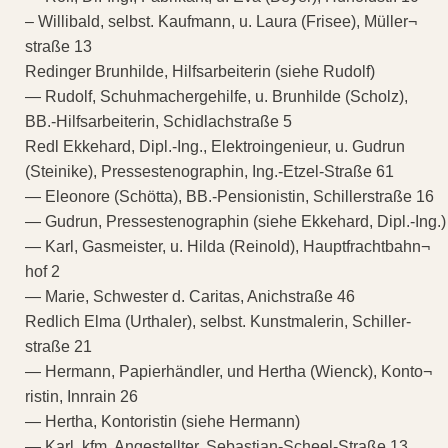
– Willibald, selbst. Kaufmann, u. Laura (Frisee), Müller¬
straße 13
Redinger Brunhilde, Hilfsarbeiterin (siehe Rudolf)
— Rudolf, Schuhmachergehilfe, u. Brunhilde (Scholz),
BB.-Hilfsarbeiterin, Schidlachstraße 5
Redl Ekkehard, Dipl.-Ing., Elektroingenieur, u. Gudrun
(Steinike), Pressestenographin, Ing.-Etzel-Straße 61
— Eleonore (Schötta), BB.-Pensionistin, Schillerstraße 16
— Gudrun, Pressestenographin (siehe Ekkehard, Dipl.-Ing.)
— Karl, Gasmeister, u. Hilda (Reinold), Hauptfrachtbahn¬
hof 2
— Marie, Schwester d. Caritas, Anichstraße 46
Redlich Elma (Urthaler), selbst. Kunstmalerin, Schiller-
straße 21
— Hermann, Papierhändler, und Hertha (Wienck), Konto¬
ristin, Innrain 26
— Hertha, Kontoristin (siehe Hermann)
— Karl, kfm. Angestellter, Sebastian-Scheel-Straße 13