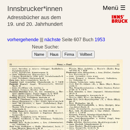
Menü ☰
Innsbrucker*innen
Adressbücher aus dem
19. und 20. Jahrhundert
vorhergehende
|||
nächste
Seite 607 Buch
1953
Neue Suche:
Name
Haus
Firma
Volltext