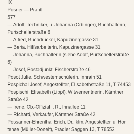
IX
Posner — Prantl
577
— Adolf, Techniker, u. Johanna (Orbinger), Buchhalterin,
Purtschellerstraße 6
— Alfred, Buchdrucker, Kapuzinergasse 31
— Berta, Hilfsarbeiterin, Kapuzinergasse 31
— Johanna, Buchhalterin (siehe Adolf, Purtschellerstraße
6)
— Josef, Postadjunkt, Fischerstraße 46
Posot Julie, Schwesternschülerin, Innrain 51
Pospichal Josef, Angestellter, Elisabethstraße 11, T 74453
Pospischil Elisabeth (Lippl), Witwenrentnerin, Kärntner
Straße 42
— Irene, Ob.-Offizial i. R., Innallee 11
— Richard, Verkäufer, Kärntner Straße 42
Possanner-Ehrenthal Erich, Dr., kfm. Angestellter, u. Hor¬
tense (Müller-Doneit), Pradler Saggen 13, T 78552