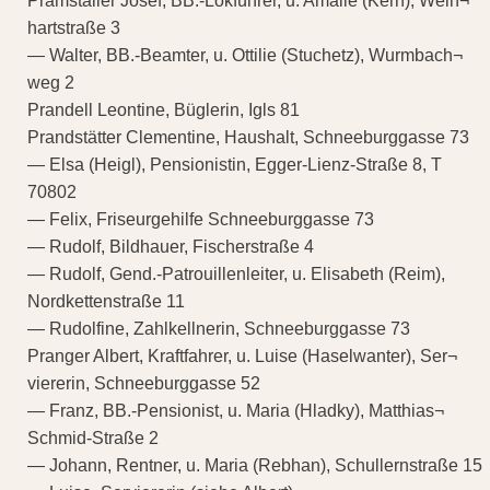
Pramstaller Josef, BB.-Lokführer, u. Amalie (Kern), Wein¬
hartstraße 3
— Walter, BB.-Beamter, u. Ottilie (Stuchetz), Wurmbach¬
weg 2
Prandell Leontine, Büglerin, Igls 81
Prandstätter Clementine, Haushalt, Schneeburggasse 73
— Elsa (Heigl), Pensionistin, Egger-Lienz-Straße 8, T
70802
— Felix, Friseurgehilfe Schneeburggasse 73
— Rudolf, Bildhauer, Fischerstraße 4
— Rudolf, Gend.-Patrouillenleiter, u. Elisabeth (Reim),
Nordkettenstraße 11
— Rudolfine, Zahlkellnerin, Schneeburggasse 73
Pranger Albert, Kraftfahrer, u. Luise (Haselwanter), Ser¬
viererin, Schneeburggasse 52
— Franz, BB.-Pensionist, u. Maria (Hladky), Matthias¬
Schmid-Straße 2
— Johann, Rentner, u. Maria (Rebhan), Schullernstraße 15