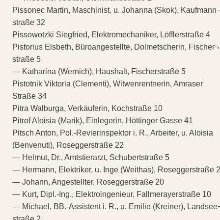
Pissonec Martin, Maschinist, u. Johanna (Skok), Kaufmann
straße 32
Pissowotzki Siegfried, Elektromechaniker, Löfflerstraße 4
Pistorius Elsbeth, Büroangestellte, Dolmetscherin, Fischer¬
straße 5
— Katharina (Wernich), Haushalt, Fischerstraße 5
Pistotnik Viktoria (Clementi), Witwenrentnerin, Amraser
Straße 34
Pitra Walburga, Verkäuferin, Kochstraße 10
Pitrof Aloisia (Marik), Einlegerin, Höttinger Gasse 41
Pitsch Anton, Pol.-Revierinspektor i. R., Arbeiter, u. Aloisia
(Benvenuti), Roseggerstraße 22
— Helmut, Dr., Amtstierarzt, Schubertstraße 5
— Hermann, Elektriker, u. Inge (Weithas), Roseggerstraße 
— Johann, Angestellter, Roseggerstraße 20
— Kurt, Dipl.-Ing., Elektroingenieur, Fallmerayerstraße 10
— Michael, BB.-Assistent i. R., u. Emilie (Kreiner), Landsee
straße 2