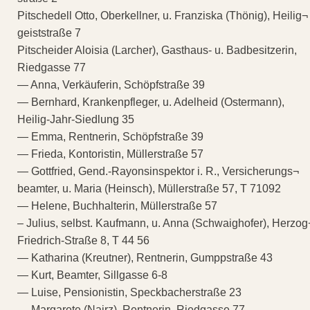
Pitschedell Otto, Oberkellner, u. Franziska (Thönig), Heilig¬
geiststraße 7
Pitscheider Aloisia (Larcher), Gasthaus- u. Badbesitzerin,
Riedgasse 77
— Anna, Verkäuferin, Schöpfstraße 39
— Bernhard, Krankenpfleger, u. Adelheid (Ostermann),
Heilig-Jahr-Siedlung 35
— Emma, Rentnerin, Schöpfstraße 39
— Frieda, Kontoristin, Müllerstraße 57
— Gottfried, Gend.-Rayonsinspektor i. R., Versicherungs¬
beamter, u. Maria (Heinsch), Müllerstraße 57, T 71092
— Helene, Buchhalterin, Müllerstraße 57
– Julius, selbst. Kaufmann, u. Anna (Schwaighofer), Herzog
Friedrich-Straße 8, T 44 56
— Katharina (Kreutner), Rentnerin, Gumppstraße 43
— Kurt, Beamter, Sillgasse 6-8
— Luise, Pensionistin, Speckbacherstraße 23
— Margarete (Nairz), Rentnerin, Riedgasse 77