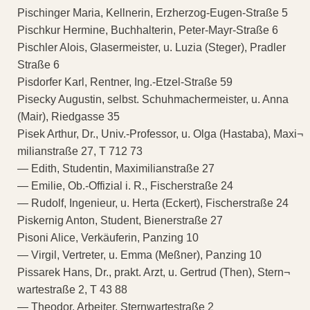
Pischinger Maria, Kellnerin, Erzherzog-Eugen-Straße 5
Pischkur Hermine, Buchhalterin, Peter-Mayr-Straße 6
Pischler Alois, Glasermeister, u. Luzia (Steger), Pradler
Straße 6
Pisdorfer Karl, Rentner, Ing.-Etzel-Straße 59
Pisecky Augustin, selbst. Schuhmachermeister, u. Anna
(Mair), Riedgasse 35
Pisek Arthur, Dr., Univ.-Professor, u. Olga (Hastaba), Maxi¬
milianstraße 27, T 712 73
— Edith, Studentin, Maximilianstraße 27
— Emilie, Ob.-Offizial i. R., Fischerstraße 24
— Rudolf, Ingenieur, u. Herta (Eckert), Fischerstraße 24
Piskernig Anton, Student, Bienerstraße 27
Pisoni Alice, Verkäuferin, Panzing 10
— Virgil, Vertreter, u. Emma (Meßner), Panzing 10
Pissarek Hans, Dr., prakt. Arzt, u. Gertrud (Then), Stern¬
wartestraße 2, T 43 88
— Theodor, Arbeiter, Sternwartestraße 2