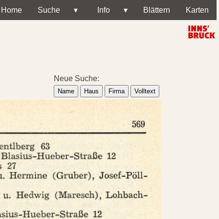
Home
Suche
▾
Info
▾
Blättern
Karten
Neue Suche:
Name
Haus
Firma
Volltext