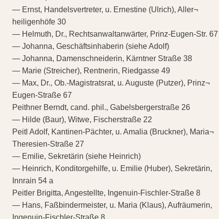
— Ernst, Handelsvertreter, u. Ernestine (Ulrich), Aller¬
heiligenhöfe 30
— Helmuth, Dr., Rechtsanwaltanwärter, Prinz-Eugen-Str. 67
— Johanna, Geschäftsinhaberin (siehe Adolf)
— Johanna, Damenschneiderin, Kärntner Straße 38
— Marie (Streicher), Rentnerin, Riedgasse 49
— Max, Dr., Ob.-Magistratsrat, u. Auguste (Putzer), Prinz¬
Eugen-Straße 67
Peithner Berndt, cand. phil., Gabelsbergerstraße 26
— Hilde (Baur), Witwe, Fischerstraße 22
Peitl Adolf, Kantinen-Pächter, u. Amalia (Bruckner), Maria¬
Theresien-Straße 27
— Emilie, Sekretärin (siehe Heinrich)
— Heinrich, Konditorgehilfe, u. Emilie (Huber), Sekretärin,
Innrain 54 a
Peitler Brigitta, Angestellte, Ingenuin-Fischler-Straße 8
— Hans, Faßbindermeister, u. Maria (Klaus), Aufräumerin,
Ingenuin-Fischler-Straße 8