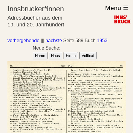
Menü ☰
Innsbrucker*innen
Adressbücher aus dem
19. und 20. Jahrhundert
vorhergehende
|||
nächste
Seite 589 Buch
1953
Neue Suche:
Name
Haus
Firma
Volltext