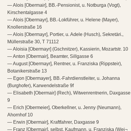
— Alois [Obermair], BB.-Pensionist, u. Notburga (Vogt),
Kirschentalgasse 4
— Alois [Obermayr], BB.-Lokführer, u. Helene (Mayer),
Knollerstraße 16
— Alois [Obermayr], Portier, u. Adele (Husch), Sekretäri.,
Müllerstraße 30, T 71112
— Aloisia [Obermayr] (Gschnitzer), Kassierin, Mozartstr. 10
— Anton [Obermair], Beamter, Sillgasse 6
— August [Obermayr], Rentner, u. Franziska (Rippsteir),
Botanikerstraße 13
— Egon [Obermayer], BB.-Fahrdienstleiter, u. Johanna
(Burghofer), Karwendelstraße 9f
— Elisabeth [Obermair] (Rech), Witwenrentnerin, Daxgasse
9
— Erich [Obermeier], Oberkellner, u. Jenny (Neumann),
Ahornhof 10
— Erwin [Obermair], Kraftfahrer, Daxgasse 9
— Franz [Obermair], selbst. Kaufmann, u. Franziska (Wei¬