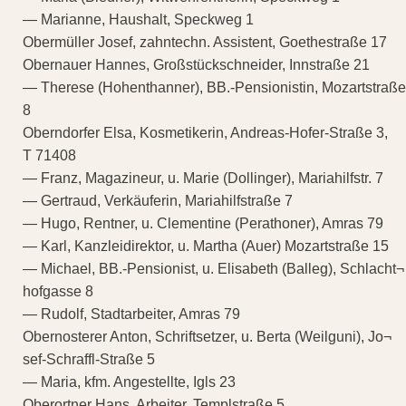
— Marianne, Haushalt, Speckweg 1
Obermüller Josef, zahntechn. Assistent, Goethestraße 17
Obernauer Hannes, Großstückschneider, Innstraße 21
— Therese (Hohenthanner), BB.-Pensionistin, Mozartstraße
8
Oberndorfer Elsa, Kosmetikerin, Andreas-Hofer-Straße 3,
T 71408
— Franz, Magazineur, u. Marie (Dollinger), Mariahilfstr. 7
— Gertraud, Verkäuferin, Mariahilfstraße 7
— Hugo, Rentner, u. Clementine (Perathoner), Amras 79
— Karl, Kanzleidirektor, u. Martha (Auer) Mozartstraße 15
— Michael, BB.-Pensionist, u. Elisabeth (Balleg), Schlacht¬
hofgasse 8
— Rudolf, Stadtarbeiter, Amras 79
Obernosterer Anton, Schriftsetzer, u. Berta (Weilguni), Jo¬
sef-Schraffl-Straße 5
— Maria, kfm. Angestellte, Igls 23
Oberortner Hans, Arbeiter, Templstraße 5