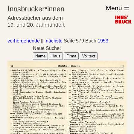
Menü ☰
Innsbrucker*innen
Adressbücher aus dem
19. und 20. Jahrhundert
vorhergehende
|||
nächste
Seite 579 Buch
1953
Neue Suche:
Name
Haus
Firma
Volltext