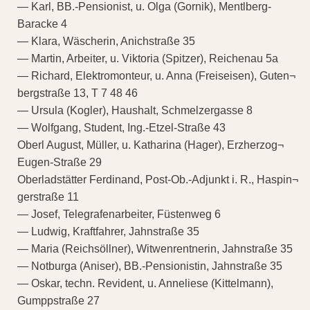
— Karl, BB.-Pensionist, u. Olga (Gornik), Mentlberg-
Baracke 4
— Klara, Wäscherin, Anichstraße 35
— Martin, Arbeiter, u. Viktoria (Spitzer), Reichenau 5a
— Richard, Elektromonteur, u. Anna (Freiseisen), Guten¬
bergstraße 13, T 7 48 46
— Ursula (Kogler), Haushalt, Schmelzergasse 8
— Wolfgang, Student, Ing.-Etzel-Straße 43
Oberl August, Müller, u. Katharina (Hager), Erzherzog¬
Eugen-Straße 29
Oberladstätter Ferdinand, Post-Ob.-Adjunkt i. R., Haspin¬
gerstraße 11
— Josef, Telegrafenarbeiter, Füstenweg 6
— Ludwig, Kraftfahrer, Jahnstraße 35
— Maria (Reichsöllner), Witwenrentnerin, Jahnstraße 35
— Notburga (Aniser), BB.-Pensionistin, Jahnstraße 35
— Oskar, techn. Revident, u. Anneliese (Kittelmann),
Gumppstraße 27