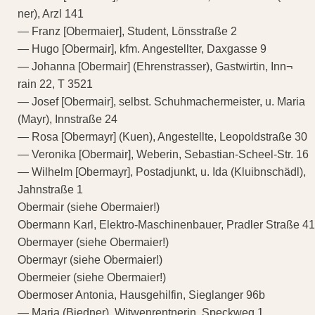
ner), Arzl 141
— Franz [Obermaier], Student, Lönsstraße 2
— Hugo [Obermair], kfm. Angestellter, Daxgasse 9
— Johanna [Obermair] (Ehrenstrasser), Gastwirtin, Inn¬
rain 22, T 3521
— Josef [Obermair], selbst. Schuhmachermeister, u. Maria
(Mayr), Innstraße 24
— Rosa [Obermayr] (Kuen), Angestellte, Leopoldstraße 30
— Veronika [Obermair], Weberin, Sebastian-Scheel-Str. 16
— Wilhelm [Obermayr], Postadjunkt, u. Ida (Kluibnschädl),
Jahnstraße 1
Obermair (siehe Obermaier!)
Obermann Karl, Elektro-Maschinenbauer, Pradler Straße 41
Obermayer (siehe Obermaier!)
Obermayr (siehe Obermaier!)
Obermeier (siehe Obermaier!)
Obermoser Antonia, Hausgehilfin, Sieglanger 96b
— Maria (Biedner), Witwenrentnerin, Speckweg 1