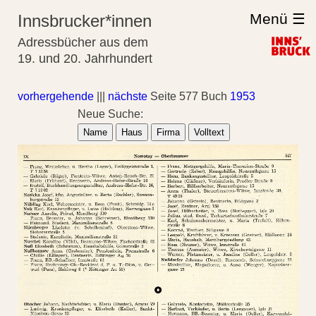
Menü ☰
Innsbrucker*innen
Adressbücher aus dem
19. und 20. Jahrhundert
vorhergehende
|||
nächste
Seite 577 Buch
1953
Neue Suche:
Name
Haus
Firma
Volltext