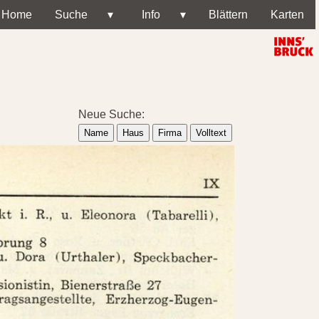
Home
Suche
▾
Info
▾
Blättern
Karten
Neue Suche:
Name
Haus
Firma
Volltext