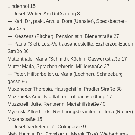
Lindenhof 15
— Josef, Weber, Am Roßsprung 8
— Karl, Dr., prakt. Arzt, u. Dora (Urthaler), Speckbacher¬
straße 5
— Kreszenz (Pircher), Pensionistin, Bienerstraße 27
— Paula (Sief), Lds.-Vertragsangestellte, Erzherzog-Eugen
Straße 36
Muttenthaler Maria (Schmid), Köchin, Gaswerkstraße 17
Mutter Maria, Sprachenlehrerin, Müllerstraße 37
— Peter, Hilfsarbeiter, u. Maria (Lechner), Schneeburg¬
gasse 96
Muxeneder Theresia, Hausgehilfin, Pradler Straße 38
Muzenieks Artur, Kraftfahrer, Lohbachsiedlung 17
Muzzarelli Julie, Rentnerin, Mariahilfstraße 40
Myeinski Alfred, Lds.-Rechnungsbeamter, u. Herta (Rainer).
Mozartstraße 15
— Josef, Vertreter i. R., Colingasse 9
Nabl Helmut, Dr., Physiker, u. Margit (Trka), Weiherburg¬