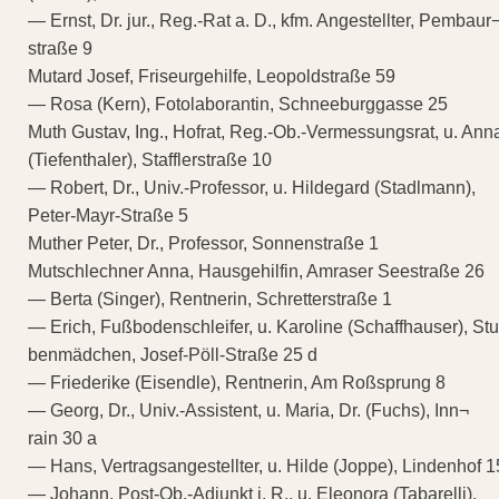
— Ernst, Dr. jur., Reg.-Rat a. D., kfm. Angestellter, Pembaur
straße 9
Mutard Josef, Friseurgehilfe, Leopoldstraße 59
— Rosa (Kern), Fotolaborantin, Schneeburggasse 25
Muth Gustav, Ing., Hofrat, Reg.-Ob.-Vermessungsrat, u. Ann
(Tiefenthaler), Stafflerstraße 10
— Robert, Dr., Univ.-Professor, u. Hildegard (Stadlmann),
Peter-Mayr-Straße 5
Muther Peter, Dr., Professor, Sonnenstraße 1
Mutschlechner Anna, Hausgehilfin, Amraser Seestraße 26
— Berta (Singer), Rentnerin, Schretterstraße 1
— Erich, Fußbodenschleifer, u. Karoline (Schaffhauser), St
benmädchen, Josef-Pöll-Straße 25 d
— Friederike (Eisendle), Rentnerin, Am Roßsprung 8
— Georg, Dr., Univ.-Assistent, u. Maria, Dr. (Fuchs), Inn¬
rain 30 a
— Hans, Vertragsangestellter, u. Hilde (Joppe), Lindenhof 1
— Johann, Post-Ob.-Adjunkt i. R., u. Eleonora (Tabarelli),