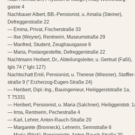
gasse 4
Nachbauer Albert, BB.-Pensionist, u. Amalia (Steiner),
Defreggerstraße 22
— Emma, Privat, Fischerstraße 33
— IIse (Weyrer), Rentnerin, Museumstraße 29
— Manfred, Student, Zeughausgasse 6
— Maria, Postangestellte, Defreggerstraße 22
Nachtmann Herbert, Dr., Abteilungsleiter, u. Gertrud (Faßl),
Igls 74 (“ Igls 127)
Nachtschatt Emil, Pensionist, u. Therese (Wiesner), Staffler-
straße 9 (“ Erzherzog-Eugen-Straße 24)
— Heribert, Dipl.-Ing., Bauingenieur, Heiliggeiststraße 1a,
T 75331
— Heribert, Pensionist, u. Maria (Salchner), Heiliggeiststr. 1
— Irma, Rentnerin, Pechestraße 4
— Karl, Lehrer, Anton-Rauch-Straße 20
— Margarete (Bronneck), Lehrerin, Sennstraße 6
— Maria (Pöck), Pensionistin, Anton-Rauch-Straße 20