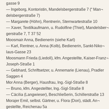
gasse 9
— Ingeborg, Kontoristin, Mandelsbergerstraße 7 (“ Man¬
delsbergerstraße 7)
— Margarete (Höhn), Rentnerin, Sternwartestraße 10
— Xaver, Textilkaufmann, u. Rudolfine (Thiel), Mandelsber¬
gerstraße 7, T 37 52
Moosmair Anna, Bedienerin (siehe Karl)
— Karl, Rentner, u. Anna (Kolb), Bedienerin, Sankt-Niko¬
laus-Gasse 23
Moosmann Frieda (Liedoll), kfm. Angestellte, Kaiser-Franz¬
Joseph-Straße 1
— Gebhard, Schriftsetzer, u. Annemarie (Lienau), Pradler
Saggen 4
Mor Anna (Berger), Hausfrau, Ing.-Sigl-Straße 8
— Bruno, kfm. Angestellter, Ing.-Sigl-Straße 8
— Cäcilia (Langwieser), Beschließerin, Schillerstraße 13
Morajer Emil, selbst. Gärtner, u. Flora (Dori), städt. An¬
gestellte, Reichenau 5a