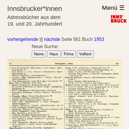
Menü ☰
Innsbrucker*innen
Adressbücher aus dem
19. und 20. Jahrhundert
vorhergehende
|||
nächste
Seite 561 Buch
1953
Neue Suche:
Name
Haus
Firma
Volltext