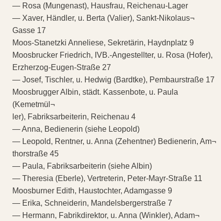
— Rosa (Mungenast), Hausfrau, Reichenau-Lager
— Xaver, Händler, u. Berta (Valier), Sankt-Nikolaus¬
Gasse 17
Moos-Stanetzki Anneliese, Sekretärin, Haydnplatz 9
Moosbrucker Friedrich, IVB.-Angestellter, u. Rosa (Hofer),
Erzherzog-Eugen-Straße 27
— Josef, Tischler, u. Hedwig (Bardtke), Pembaurstraße 17
Moosbrugger Albin, städt. Kassenbote, u. Paula
(Kemetmül¬
ler), Fabriksarbeiterin, Reichenau 4
— Anna, Bedienerin (siehe Leopold)
— Leopold, Rentner, u. Anna (Zehentner) Bedienerin, Am¬
thorstraße 45
— Paula, Fabriksarbeiterin (siehe Albin)
— Theresia (Eberle), Vertreterin, Peter-Mayr-Straße 11
Moosburner Edith, Haustochter, Adamgasse 9
— Erika, Schneiderin, Mandelsbergerstraße 7
— Hermann, Fabrikdirektor, u. Anna (Winkler), Adam¬