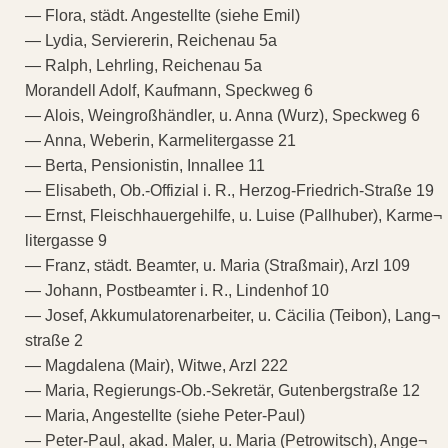
— Flora, städt. Angestellte (siehe Emil)
— Lydia, Serviererin, Reichenau 5a
— Ralph, Lehrling, Reichenau 5a
Morandell Adolf, Kaufmann, Speckweg 6
— Alois, Weingroßhändler, u. Anna (Wurz), Speckweg 6
— Anna, Weberin, Karmelitergasse 21
— Berta, Pensionistin, Innallee 11
— Elisabeth, Ob.-Offizial i. R., Herzog-Friedrich-Straße 19
— Ernst, Fleischhauergehilfe, u. Luise (Pallhuber), Karme¬
litergasse 9
— Franz, städt. Beamter, u. Maria (Straßmair), Arzl 109
— Johann, Postbeamter i. R., Lindenhof 10
— Josef, Akkumulatorenarbeiter, u. Cäcilia (Teibon), Lang¬
straße 2
— Magdalena (Mair), Witwe, Arzl 222
— Maria, Regierungs-Ob.-Sekretär, Gutenbergstraße 12
— Maria, Angestellte (siehe Peter-Paul)
— Peter-Paul, akad. Maler, u. Maria (Petrowitsch), Ange¬