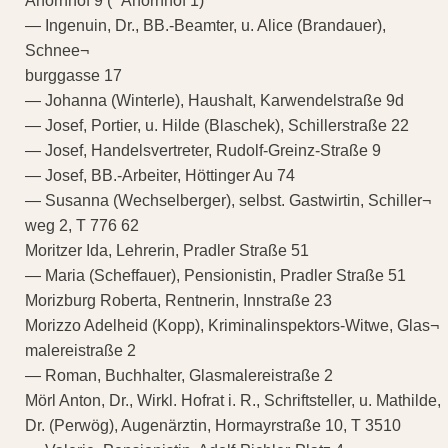
Ahornhof 9 (* Ahornhof 1)
— Ingenuin, Dr., BB.-Beamter, u. Alice (Brandauer),
Schnee¬
burggasse 17
— Johanna (Winterle), Haushalt, Karwendelstraße 9d
— Josef, Portier, u. Hilde (Blaschek), Schillerstraße 22
— Josef, Handelsvertreter, Rudolf-Greinz-Straße 9
— Josef, BB.-Arbeiter, Höttinger Au 74
— Susanna (Wechselberger), selbst. Gastwirtin, Schiller¬
weg 2, T 776 62
Moritzer Ida, Lehrerin, Pradler Straße 51
— Maria (Scheffauer), Pensionistin, Pradler Straße 51
Morizburg Roberta, Rentnerin, Innstraße 23
Morizzo Adelheid (Kopp), Kriminalinspektors-Witwe, Glas¬
malereistraße 2
— Roman, Buchhalter, Glasmalereistraße 2
Mörl Anton, Dr., Wirkl. Hofrat i. R., Schriftsteller, u. Mathilde,
Dr. (Perwög), Augenärztin, Hormayrstraße 10, T 3510