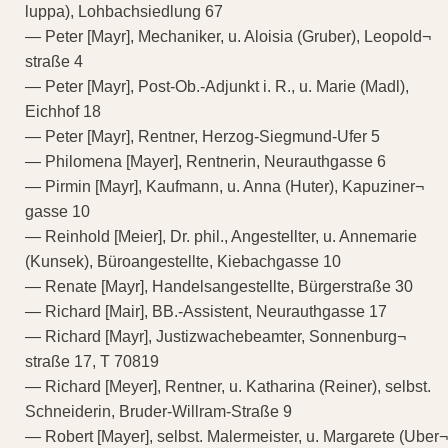
luppa), Lohbachsiedlung 67
— Peter [Mayr], Mechaniker, u. Aloisia (Gruber), Leopold¬
straße 4
— Peter [Mayr], Post-Ob.-Adjunkt i. R., u. Marie (Madl),
Eichhof 18
— Peter [Mayr], Rentner, Herzog-Siegmund-Ufer 5
— Philomena [Mayer], Rentnerin, Neurauthgasse 6
— Pirmin [Mayr], Kaufmann, u. Anna (Huter), Kapuziner¬
gasse 10
— Reinhold [Meier], Dr. phil., Angestellter, u. Annemarie
(Kunsek), Büroangestellte, Kiebachgasse 10
— Renate [Mayr], Handelsangestellte, Bürgerstraße 30
— Richard [Mair], BB.-Assistent, Neurauthgasse 17
— Richard [Mayr], Justizwachebeamter, Sonnenburg¬
straße 17, T 70819
— Richard [Meyer], Rentner, u. Katharina (Reiner), selbst.
Schneiderin, Bruder-Willram-Straße 9
— Robert [Mayer], selbst. Malermeister, u. Margarete (Uber¬