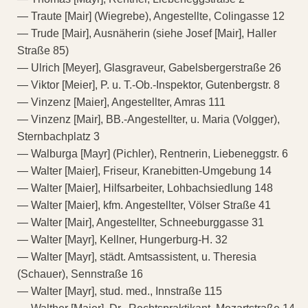
— Traute [Mair] (Wiegrebe), Angestellte, Colingasse 12
— Trude [Mair], Ausnäherin (siehe Josef [Mair], Haller
Straße 85)
— Ulrich [Meyer], Glasgraveur, Gabelsbergerstraße 26
— Viktor [Meier], P. u. T.-Ob.-Inspektor, Gutenbergstr. 8
— Vinzenz [Maier], Angestellter, Amras 111
— Vinzenz [Mair], BB.-Angestellter, u. Maria (Volgger),
Sternbachplatz 3
— Walburga [Mayr] (Pichler), Rentnerin, Liebeneggstr. 6
— Walter [Maier], Friseur, Kranebitten-Umgebung 14
— Walter [Maier], Hilfsarbeiter, Lohbachsiedlung 148
— Walter [Maier], kfm. Angestellter, Völser Straße 41
— Walter [Mair], Angestellter, Schneeburggasse 31
— Walter [Mayr], Kellner, Hungerburg-H. 32
— Walter [Mayr], städt. Amtsassistent, u. Theresia
(Schauer), Sennstraße 16
— Walter [Mayr], stud. med., Innstraße 115