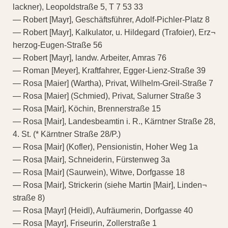
lackner), Leopoldstraße 5, T 7 53 33
— Robert [Mayr], Geschäftsführer, Adolf-Pichler-Platz 8
— Robert [Mayr], Kalkulator, u. Hildegard (Trafoier), Erz¬
herzog-Eugen-Straße 56
— Robert [Mayr], landw. Arbeiter, Amras 76
— Roman [Meyer], Kraftfahrer, Egger-Lienz-Straße 39
— Rosa [Maier] (Wartha), Privat, Wilhelm-Greil-Straße 7
— Rosa [Maier] (Schmied), Privat, Salurner Straße 3
— Rosa [Mair], Köchin, Brennerstraße 15
— Rosa [Mair], Landesbeamtin i. R., Kärntner Straße 28,
4. St. (* Kärntner Straße 28/P.)
— Rosa [Mair] (Kofler), Pensionistin, Hoher Weg 1a
— Rosa [Mair], Schneiderin, Fürstenweg 3a
— Rosa [Mair] (Saurwein), Witwe, Dorfgasse 18
— Rosa [Mair], Strickerin (siehe Martin [Mair], Linden¬
straße 8)
— Rosa [Mayr] (Heidl), Aufräumerin, Dorfgasse 40
— Rosa [Mayr], Friseurin, Zollerstraße 1