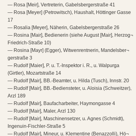
— Rosa [Meir], Vertreterin, Gabelsbergerstraße 41
— Rosa [Meyer] (Petrowitsch), Haushalt, Höttinger Gasse
17
— Rosalia [Meyer], Näherin, Gabelsbergerstraße 26
— Rosina [Mair], Bedienerin (siehe August [Mair], Herzog¬
Friedrich-Straße 10)
— Rosina [Mayr] (Egger), Witwenrentnerin, Mandelsber¬
gerstraße 3
— Rudolf [Maier], P. u. T.-Inspektor i. R., u. Walpurga
(Girtler), Mozartstraße 14
— Rudolf [Mair], BB.-Beamter, u. Hilda (Tusch), Innstr. 20
— Rudolf [Mair], BB.-Bediensteter, u. Aloisia (Schweitzer),
Arzl 189
— Rudolf [Mair], Baufacharbeiter, Haymongasse 4
— Rudolf [Mair], Maler, Arzl 130
— Rudolf [Mair], Maschinensetzer, u. Agnes (Schmidt),
Ingenuin-Fischler-Straße 5
— Rudolf [Mair], Mineur, u. Klementine (Benazzolli), Hö¬