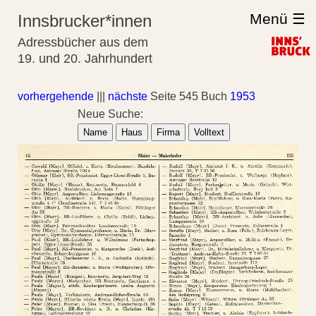
Menü ☰
Innsbrucker*innen
Adressbücher aus dem
19. und 20. Jahrhundert
vorhergehende
|||
nächste
Seite 545 Buch
1953
Neue Suche:
Name
Haus
Firma
Volltext