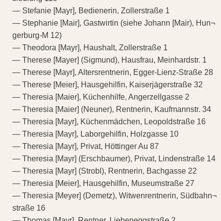
— Stefanie [Mayr], Bedienerin, Zollerstraße 1
— Stephanie [Mair], Gastwirtin (siehe Johann [Mair), Hun¬
gerburg-M 12)
— Theodora [Mayr], Haushalt, Zollerstraße 1
— Therese [Mayer] (Sigmund), Hausfrau, Meinhardstr. 1
— Therese [Mayr], Altersrentnerin, Egger-Lienz-Straße 28
— Therese [Meier], Hausgehilfin, Kaiserjägerstraße 32
— Theresia [Maier], Küchenhilfe, Angerzellgasse 2
— Theresia [Maier] (Neuner), Rentnerin, Kaufmannstr. 34
— Theresia [Mayr], Küchenmädchen, Leopoldstraße 16
— Theresia [Mayr], Laborgehilfin, Holzgasse 10
— Theresia [Mayr], Privat, Höttinger Au 87
— Theresia [Mayr] (Erschbaumer), Privat, Lindenstraße 14
— Theresia [Mayr] (Strobl), Rentnerin, Bachgasse 22
— Theresia [Meier], Hausgehilfin, Museumstraße 27
— Theresia [Meyer] (Demetz), Witwenrentnerin, Südbahn¬
straße 16
— Thomas [Mayr], Rentner, Liebeneggstraße 2