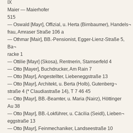
IX
Maier — Maierhofer
515
— Oswald [Mayr], Offizial, u. Herta (Birnbaumer), Handels¬
frau, Amraser Straße 106 a
— Othmar [Mair], BB.-Pensionist, Egger-Lienz-Straße 5,
Ba¬
racke 1
— Ottilie [Mayr] (Skosa), Rentnerin, Stamserfeld 4
— Otto [Mayer], Buchdrucker, Am Rain 7
— Otto [Mayr], Angestellter, Liebeneggstraße 13
— Otto [Mayr], Architekt, u. Berta (Holb), Gutenberg¬
straße 4 (* Claudiastraße 14), T 7 46 45
— Otto [Mayr], BB.-Beamter, u. Maria (Nairz), Höttinger
Au 38
— Otto [Mayr], BB.-Lokführer, u. Cäcilia (Seidl), Lieben¬
eggstraße 13
— Otto [Mayr], Feinmechaniker, Landseestraße 10