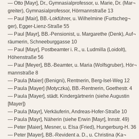
— Otto [Mayr], Dr., Gymnasialprofessor, u. Marie, Dr. (Mar¬
greiter), Gymnasialprofessor, Hörmannstraße 13
— Paul [Mair], BB.-Lokführer, u. Wilhelmine (Furtscheg¬
ger), Egger-Lienz-Straße 55
— Paul [Mayr], BB.-Pensionist, u. Margarethe (Denk), Auf¬
räumerin, Schneeburggasse 10
— Paul [Mayr], Postbeamter i. R., u. Ludmilla (Loidolt),
Höhenstraße 56
— Paul [Meyer], BB.-Beamter, u. Maria (Wolfsgruber), Hör¬
mannstraße 8
— Paula [Maier] (Benigni), Rentnerin, Berg-Isel-Weg 12
— Paula [Mayer] (Motyczka), BB.-Rentnerin, Goethestr. 4
— Paula [Mayer], städt. Kindergärtnerin (siehe Augustin
[Mayer])
— Paula [Mayr], Verkäuferin, Andreas-Hofer-Straße 10
— Paula [Mayr], Näherin (siehe Erwin [Mayr], Innstr. 49)
— Peter [Maier], Mesner, u. Elsa (Fried), Hungerburg-H. 36
— Peter [Mayer], BB.-Revident a. D., u. Christina (Ka¬