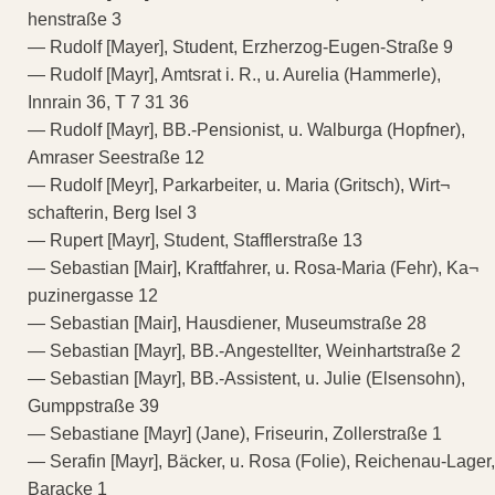
henstraße 3
— Rudolf [Mayer], Student, Erzherzog-Eugen-Straße 9
— Rudolf [Mayr], Amtsrat i. R., u. Aurelia (Hammerle),
Innrain 36, T 7 31 36
— Rudolf [Mayr], BB.-Pensionist, u. Walburga (Hopfner),
Amraser Seestraße 12
— Rudolf [Meyr], Parkarbeiter, u. Maria (Gritsch), Wirt¬
schafterin, Berg Isel 3
— Rupert [Mayr], Student, Stafflerstraße 13
— Sebastian [Mair], Kraftfahrer, u. Rosa-Maria (Fehr), Ka¬
puzinergasse 12
— Sebastian [Mair], Hausdiener, Museumstraße 28
— Sebastian [Mayr], BB.-Angestellter, Weinhartstraße 2
— Sebastian [Mayr], BB.-Assistent, u. Julie (Elsensohn),
Gumppstraße 39
— Sebastiane [Mayr] (Jane), Friseurin, Zollerstraße 1
— Serafin [Mayr], Bäcker, u. Rosa (Folie), Reichenau-Lager,
Baracke 1