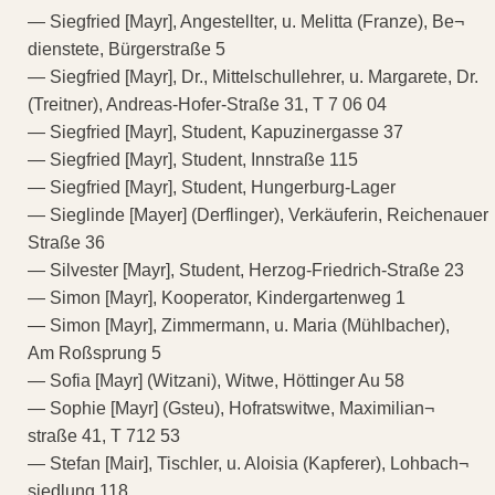
— Siegfried [Mayr], Angestellter, u. Melitta (Franze), Be¬
dienstete, Bürgerstraße 5
— Siegfried [Mayr], Dr., Mittelschullehrer, u. Margarete, Dr.
(Treitner), Andreas-Hofer-Straße 31, T 7 06 04
— Siegfried [Mayr], Student, Kapuzinergasse 37
— Siegfried [Mayr], Student, Innstraße 115
— Siegfried [Mayr], Student, Hungerburg-Lager
— Sieglinde [Mayer] (Derflinger), Verkäuferin, Reichenauer
Straße 36
— Silvester [Mayr], Student, Herzog-Friedrich-Straße 23
— Simon [Mayr], Kooperator, Kindergartenweg 1
— Simon [Mayr], Zimmermann, u. Maria (Mühlbacher),
Am Roßsprung 5
— Sofia [Mayr] (Witzani), Witwe, Höttinger Au 58
— Sophie [Mayr] (Gsteu), Hofratswitwe, Maximilian¬
straße 41, T 712 53
— Stefan [Mair], Tischler, u. Aloisia (Kapferer), Lohbach¬
siedlung 118