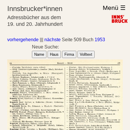
Menü ☰
Innsbrucker*innen
Adressbücher aus dem
19. und 20. Jahrhundert
vorhergehende
|||
nächste
Seite 509 Buch
1953
Neue Suche:
Name
Haus
Firma
Volltext