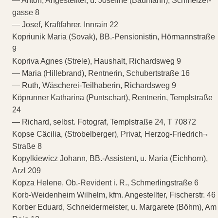
— Anton, Angestellter, u. Josefine (Baumann), Schmelzer-
gasse 8
— Josef, Kraftfahrer, Innrain 22
Kopriunik Maria (Sovak), BB.-Pensionistin, Hörmannstraße
9
Kopriva Agnes (Strele), Haushalt, Richardsweg 9
— Maria (Hillebrand), Rentnerin, Schubertstraße 16
— Ruth, Wäscherei-Teilhaberin, Richardsweg 9
Köprunner Katharina (Puntschart), Rentnerin, Templstraße
24
— Richard, selbst. Fotograf, Templstraße 24, T 70872
Kopse Cäcilia, (Strobelberger), Privat, Herzog-Friedrich¬
Straße 8
Kopylkiewicz Johann, BB.-Assistent, u. Maria (Eichhorn),
Arzl 209
Kopza Helene, Ob.-Revident i. R., Schmerlingstraße 6
Korb-Weidenheim Wilhelm, kfm. Angestellter, Fischerstr. 46
Korber Eduard, Schneidermeister, u. Margarete (Böhm), Am