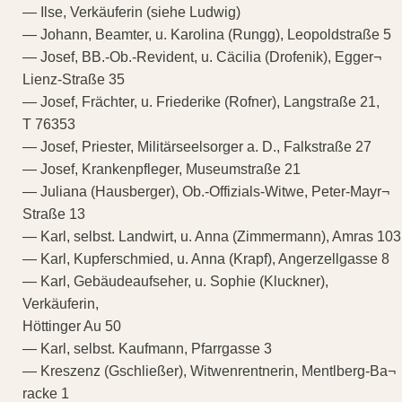
— Ilse, Verkäuferin (siehe Ludwig)
— Johann, Beamter, u. Karolina (Rungg), Leopoldstraße 5
— Josef, BB.-Ob.-Revident, u. Cäcilia (Drofenik), Egger¬
Lienz-Straße 35
— Josef, Frächter, u. Friederike (Rofner), Langstraße 21,
T 76353
— Josef, Priester, Militärseelsorger a. D., Falkstraße 27
— Josef, Krankenpfleger, Museumstraße 21
— Juliana (Hausberger), Ob.-Offizials-Witwe, Peter-Mayr¬
Straße 13
— Karl, selbst. Landwirt, u. Anna (Zimmermann), Amras 103
— Karl, Kupferschmied, u. Anna (Krapf), Angerzellgasse 8
— Karl, Gebäudeaufseher, u. Sophie (Kluckner),
Verkäuferin,
Höttinger Au 50
— Karl, selbst. Kaufmann, Pfarrgasse 3
— Kreszenz (Gschließer), Witwenrentnerin, Mentlberg-Ba¬
racke 1