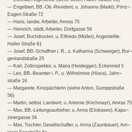
— Engelbert, BB.-Ob.-Revident, u. Johanna (Markl), Prinz¬
Eugen-Straße 72
— Hans, landw. Arbeiter, Amras 75
— Heinrich, städt, Arbeiter, Dorfgasse 56
— Josef, Buchdrucker, u. Elfrieda (Müller), Angestellte,
Haller Straße 81
— Josef, BB.-Schaffner i. R., u. Katharina (Schweiger), Bur¬
genlandstraße 25
— Karl, Zollinspektor, u. Maria (Heidegger), Eckenried 5
— Leo, BB.-Beamter i. P., u. Wilhelmine (Hlava), Jahn¬
straße 16
— Margarete, Kinopächterin (siehe Anton, Gumppstraße
56)
— Martin, selbst. Landwirt, u. Antonie (Kirchmayr), Amras 75
— Max, BB.-Leitungsaufseher, u. Anna (Eliskases), Kapu¬
zinergasse 34
— Max, Tischler, Gesellschafter, u. Anna (Zaunbauer), Am¬