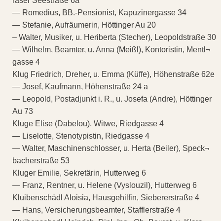
raser Seestraße 6a
— Romedius, BB.-Pensionist, Kapuzinergasse 34
— Stefanie, Aufräumerin, Höttinger Au 20
– Walter, Musiker, u. Heriberta (Stecher), Leopoldstraße 30
— Wilhelm, Beamter, u. Anna (Meißl), Kontoristin, Mentl¬
gasse 4
Klug Friedrich, Dreher, u. Emma (Küffe), Höhenstraße 62e
— Josef, Kaufmann, Höhenstraße 24 a
— Leopold, Postadjunkt i. R., u. Josefa (Andre), Höttinger
Au 73
Kluge Elise (Dabelou), Witwe, Riedgasse 4
— Liselotte, Stenotypistin, Riedgasse 4
— Walter, Maschinenschlosser, u. Herta (Beiler), Speck¬
bacherstraße 53
Kluger Emilie, Sekretärin, Hutterweg 6
— Franz, Rentner, u. Helene (Vyslouzil), Hutterweg 6
Kluibenschädl Aloisia, Hausgehilfin, Siebererstraße 4
— Hans, Versicherungsbeamter, Stafflerstraße 4