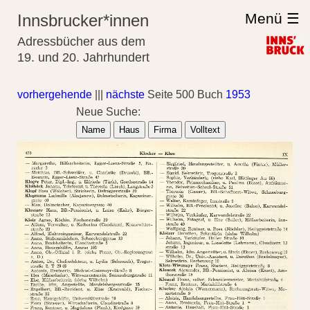
Menü ☰
Innsbrucker*innen
Adressbücher aus dem
19. und 20. Jahrhundert
vorhergehende
|||
nächste
Seite 500 Buch
1953
Neue Suche:
Name
Haus
Firma
Volltext