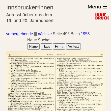
Menü ☰
Innsbrucker*innen
Adressbücher aus dem
19. und 20. Jahrhundert
vorhergehende
|||
nächste
Seite 495 Buch
1953
Neue Suche:
Name
Haus
Firma
Volltext