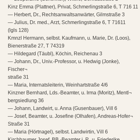
Kinz Emma (Plattner), Privat, Schmerlingstraße 6, T 716 11
— Herbert, Dr., Rechtsanwaltsanwärter, Gilmstraße 3
— Julius, Dr. med., Arzt, Schmerlingstraße 6, T 71611
(lgls 128)
Kmnzl Hermann, selbst. Kaufmann, u. Marie, Dr. (Loos),
Bienerstraße 27, T 74319
— Hildegard (Täubl), Köchin, Reichenau 3
— Johann, Dr., Univ.-Professor, u. Hedwig (Jonke),
Fischer¬
straße 31
— Maria, Internatsleiterin, Weinhartstraße 4/6
Kinzner Bernhard, Lds.-Beamter, u. Irma (Moritz), Mentl¬
bergsiedlung 36
— Johann, Landwirt, u. Anna (Gusenbauer), Vill 6
— Josef, Beamter, u. Josefine (Olhafen), Andreas-Hofer¬
Straße 31
— Maria (Hörtnagel), selbst. Landwirtin, Vill 6
Kirchbaumer Josef, BB.-Beamter i. P., u. Friederike