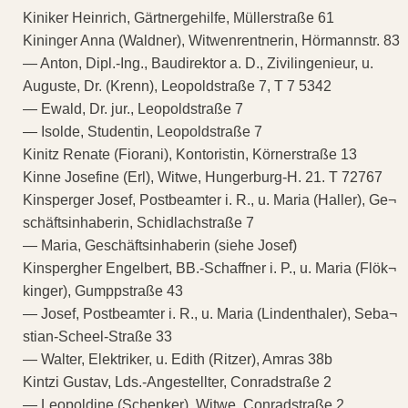
Kiniker Heinrich, Gärtnergehilfe, Müllerstraße 61
Kininger Anna (Waldner), Witwenrentnerin, Hörmannstr. 83
— Anton, Dipl.-Ing., Baudirektor a. D., Zivilingenieur, u.
Auguste, Dr. (Krenn), Leopoldstraße 7, T 7 5342
— Ewald, Dr. jur., Leopoldstraße 7
— Isolde, Studentin, Leopoldstraße 7
Kinitz Renate (Fiorani), Kontoristin, Körnerstraße 13
Kinne Josefine (Erl), Witwe, Hungerburg-H. 21. T 72767
Kinsperger Josef, Postbeamter i. R., u. Maria (Haller), Ge¬
schäftsinhaberin, Schidlachstraße 7
— Maria, Geschäftsinhaberin (siehe Josef)
Kinspergher Engelbert, BB.-Schaffner i. P., u. Maria (Flök¬
kinger), Gumppstraße 43
— Josef, Postbeamter i. R., u. Maria (Lindenthaler), Seba¬
stian-Scheel-Straße 33
— Walter, Elektriker, u. Edith (Ritzer), Amras 38b
Kintzi Gustav, Lds.-Angestellter, Conradstraße 2
— Leopoldine (Schenker), Witwe, Conradstraße 2