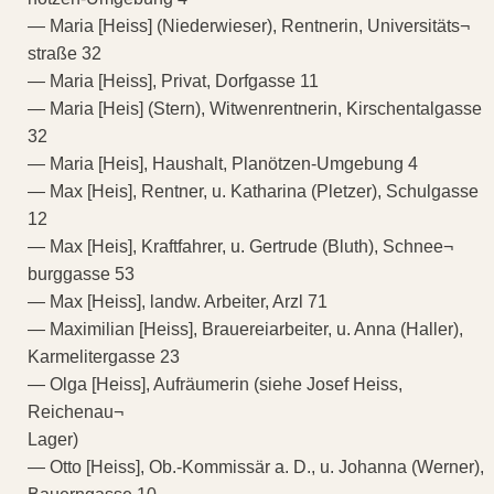
— Maria [Heiss] (Niederwieser), Rentnerin, Universitäts¬
straße 32
— Maria [Heiss], Privat, Dorfgasse 11
— Maria [Heis] (Stern), Witwenrentnerin, Kirschentalgasse
32
— Maria [Heis], Haushalt, Planötzen-Umgebung 4
— Max [Heis], Rentner, u. Katharina (Pletzer), Schulgasse
12
— Max [Heis], Kraftfahrer, u. Gertrude (Bluth), Schnee¬
burggasse 53
— Max [Heiss], landw. Arbeiter, Arzl 71
— Maximilian [Heiss], Brauereiarbeiter, u. Anna (Haller),
Karmelitergasse 23
— Olga [Heiss], Aufräumerin (siehe Josef Heiss,
Reichenau¬
Lager)
— Otto [Heiss], Ob.-Kommissär a. D., u. Johanna (Werner),