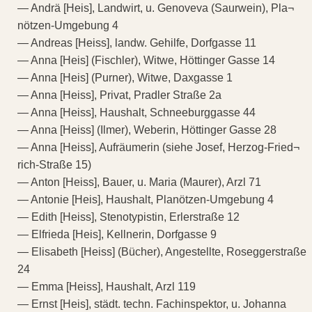
— Andrä [Heis], Landwirt, u. Genoveva (Saurwein), Pla¬
nötzen-Umgebung 4
— Andreas [Heiss], landw. Gehilfe, Dorfgasse 11
— Anna [Heis] (Fischler), Witwe, Höttinger Gasse 14
— Anna [Heis] (Purner), Witwe, Daxgasse 1
— Anna [Heiss], Privat, Pradler Straße 2a
— Anna [Heiss], Haushalt, Schneeburggasse 44
— Anna [Heiss] (Ilmer), Weberin, Höttinger Gasse 28
— Anna [Heiss], Aufräumerin (siehe Josef, Herzog-Fried¬
rich-Straße 15)
— Anton [Heiss], Bauer, u. Maria (Maurer), Arzl 71
— Antonie [Heis], Haushalt, Planötzen-Umgebung 4
— Edith [Heiss], Stenotypistin, Erlerstraße 12
— Elfrieda [Heis], Kellnerin, Dorfgasse 9
— Elisabeth [Heiss] (Bücher), Angestellte, Roseggerstraße
24
— Emma [Heiss], Haushalt, Arzl 119
— Ernst [Heis], städt. techn. Fachinspektor, u. Johanna