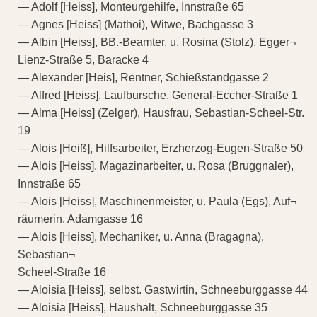
— Adolf [Heiss], Monteurgehilfe, Innstraße 65
— Agnes [Heiss] (Mathoi), Witwe, Bachgasse 3
— Albin [Heiss], BB.-Beamter, u. Rosina (Stolz), Egger¬
Lienz-Straße 5, Baracke 4
— Alexander [Heis], Rentner, Schießstandgasse 2
— Alfred [Heiss], Laufbursche, General-Eccher-Straße 1
— Alma [Heiss] (Zelger), Hausfrau, Sebastian-Scheel-Str.
19
— Alois [Heiß], Hilfsarbeiter, Erzherzog-Eugen-Straße 50
— Alois [Heiss], Magazinarbeiter, u. Rosa (Bruggnaler),
Innstraße 65
— Alois [Heiss], Maschinenmeister, u. Paula (Egs), Auf¬
räumerin, Adamgasse 16
— Alois [Heiss], Mechaniker, u. Anna (Bragagna),
Sebastian¬
Scheel-Straße 16
— Aloisia [Heiss], selbst. Gastwirtin, Schneeburggasse 44
— Aloisia [Heiss], Haushalt, Schneeburggasse 35