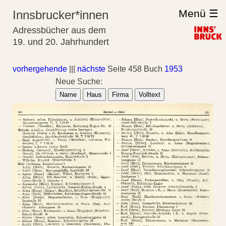
Menü ☰
Innsbrucker*innen
Adressbücher aus dem
19. und 20. Jahrhundert
vorhergehende
|||
nächste
Seite 458 Buch
1953
Neue Suche:
Name
Haus
Firma
Volltext