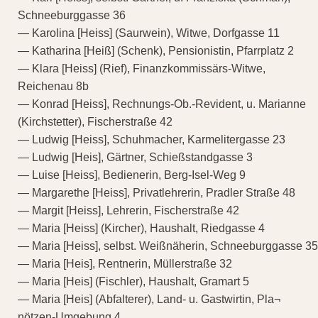
Schneeburggasse 36
— Karolina [Heiss] (Saurwein), Witwe, Dorfgasse 11
— Katharina [Heiß] (Schenk), Pensionistin, Pfarrplatz 2
— Klara [Heiss] (Rief), Finanzkommissärs-Witwe,
Reichenau 8b
— Konrad [Heiss], Rechnungs-Ob.-Revident, u. Marianne
(Kirchstetter), Fischerstraße 42
— Ludwig [Heiss], Schuhmacher, Karmelitergasse 23
— Ludwig [Heis], Gärtner, Schießstandgasse 3
— Luise [Heiss], Bedienerin, Berg-Isel-Weg 9
— Margarethe [Heiss], Privatlehrerin, Pradler Straße 48
— Margit [Heiss], Lehrerin, Fischerstraße 42
— Maria [Heiss] (Kircher), Haushalt, Riedgasse 4
— Maria [Heiss], selbst. Weißnäherin, Schneeburggasse 35
— Maria [Heis], Rentnerin, Müllerstraße 32
— Maria [Heis] (Fischler), Haushalt, Gramart 5
— Maria [Heis] (Abfalterer), Land- u. Gastwirtin, Pla¬
nötzen-Umgebung 4