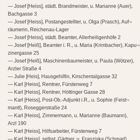
— Josef [Heiss], städt. Brandmeister, u. Marianne (Auer),
Bachgasse 3
— Josef [Heiss], Postangestellter, u. Olga (Prasch), Auf¬
räumerin, Reichenau-Lager
— Josef [Heiss], städt. Beamter, Allerheiligenhöfe 2
— Josef [Heiß], Beamter i. R., u. Maria (Krimbacher), Kapu¬
zinergasse 25
— Josef [Heiß], Maschinenbaumeister, u. Paula (Wötzer),
Arzler Straße 4
— Julie [Heis], Hausgehilfin, Kirschentalgasse 32
— Karl [Heiss], Rentner, Fürstenweg 7
— Karl [Heiss], Rentner, Höttinger Gasse 28
— Karl [Heiss], Post-Ob.-Adjunkt i.R., u. Sophie (Feist¬
mantl), Roseggerstraße 24
— Karl [Heiss], Zimmermann, u. Marianne (Baumann),
Arzl 190
— Karl [Heiss], Hilfsarbeiter, Fürstenweg 7
— Karl [Heiss], selbst. Gärtner, u. Franziska (Schmarl),