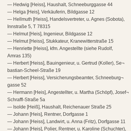
— Hedwig [Heiss], Haushalt, Schneeburggasse 44
— Helga [Heis], Verkäuferin, Bildgasse 12
— Hellmuth [Heiss], Handelsvertreter, u. Agnes (Sobota),
Innstraße 5, T 78315
— Helmut [Heis], Ingenieur, Bildgasse 12
— Helmut [Heiss], Stukkateur, Kranewitterstraße 15
— Henriette [Heiss], kfm. Angestellte (siehe Rudolf,
Amras 135)
— Herbert [Heiss], Bauingenieur, u. Gertrud (Koller), Se¬
bastian-Scheel-Straße 19
— Herbert [Heiss], Versicherungsbeamter, Schneeburg¬
gasse 52
— Hermann [Heis], Angestellter, u. Martha (Schöpf), Josef¬
Schraffl-Straße 5a
— Isolde [Heiß], Haushalt, Reichenauer Straße 25
— Johann [Heis], Rentner, Dorfgasse 1
— Johann [Heiss], Landwirt, u. Anna (Fritz), Dorfgasse 11
— Johann [Heis], Polier, Rentner, u. Karoline (Schuchter),