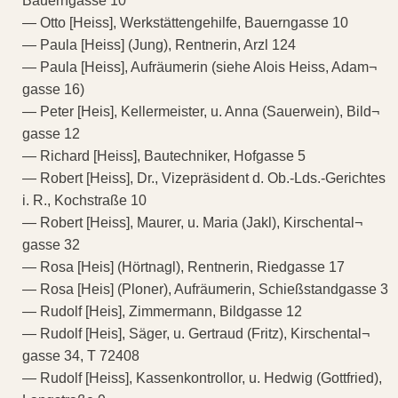
Bauerngasse 10
— Otto [Heiss], Werkstättengehilfe, Bauerngasse 10
— Paula [Heiss] (Jung), Rentnerin, Arzl 124
— Paula [Heiss], Aufräumerin (siehe Alois Heiss, Adam¬
gasse 16)
— Peter [Heis], Kellermeister, u. Anna (Sauerwein), Bild¬
gasse 12
— Richard [Heiss], Bautechniker, Hofgasse 5
— Robert [Heiss], Dr., Vizepräsident d. Ob.-Lds.-Gerichtes
i. R., Kochstraße 10
— Robert [Heiss], Maurer, u. Maria (Jakl), Kirschental¬
gasse 32
— Rosa [Heis] (Hörtnagl), Rentnerin, Riedgasse 17
— Rosa [Heis] (Ploner), Aufräumerin, Schießstandgasse 3
— Rudolf [Heis], Zimmermann, Bildgasse 12
— Rudolf [Heis], Säger, u. Gertraud (Fritz), Kirschental¬
gasse 34, T 72408
— Rudolf [Heiss], Kassenkontrollor, u. Hedwig (Gottfried),