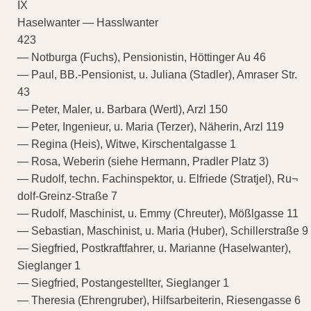
IX
Haselwanter — Hasslwanter
423
— Notburga (Fuchs), Pensionistin, Höttinger Au 46
— Paul, BB.-Pensionist, u. Juliana (Stadler), Amraser Str.
43
— Peter, Maler, u. Barbara (Wertl), Arzl 150
— Peter, Ingenieur, u. Maria (Terzer), Näherin, Arzl 119
— Regina (Heis), Witwe, Kirschentalgasse 1
— Rosa, Weberin (siehe Hermann, Pradler Platz 3)
— Rudolf, techn. Fachinspektor, u. Elfriede (Stratjel), Ru¬
dolf-Greinz-Straße 7
— Rudolf, Maschinist, u. Emmy (Chreuter), Mößlgasse 11
— Sebastian, Maschinist, u. Maria (Huber), Schillerstraße 9
— Siegfried, Postkraftfahrer, u. Marianne (Haselwanter),
Sieglanger 1
— Siegfried, Postangestellter, Sieglanger 1
— Theresia (Ehrengruber), Hilfsarbeiterin, Riesengasse 6