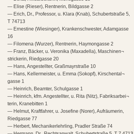
— Elise (Rieser), Rentnerin, Bildgasse 2
— Erich, Dr., Professor, u. Klara (Knab), Schubertstraße 5,
T 74713
— Ernestine (Wiesinger), Krankenschwester, Adamgasse
16
— Filomena (Wurzer), Rentnerin, Haymongasse 2
— Franz, Bäcker, u. Veronika (Maxadella), Maschinen¬
strickerin, Riedgasse 20
— Hans, Angestellter, Graßmayrstraße 10
— Hans, Kellermeister, u. Emma (Sokopf), Kirschental¬
gasse 1
— Heinrich, Beamter, Schulgasse 1
— Heinrich, kfm. Angestellter, u. Rita (Nitz), Fabriksarbei¬
terin, Kranebitten 1
— Helmut, Kraftfahrer, u. Josefine (Norer), Aufräumerin,
Riedgasse 77
— Herbert, Mechanikerlehrling, Pradler Straße 74
— Hermann, Dr., Rechtsanwalt, Schubertstraße 5, T 7 4713