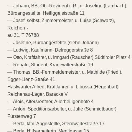
— Johann, BB.-Ob.-Revident i. R., u. Josefine (Lambach),
Büroangestellte, Heiliggeiststraße 11
— Josef, selbst. Zimmermeister, u. Luise (Schwarz),
Reichen¬
au 31, T 76788
— Josefine, Büroangestellte (siehe Johann)
— Ludwig, Kaufmann, Defreggerstraße 8
— Otto, Kraftfahrer, u. Irmgard (Rauscher) Südtiroler Platz 4
— Renato, Student, Kranewitterstraße 19
— Thomas, BB.-Fernmeldemeister, u. Mathilde (Friedl),
Egger-Lienz-Straße 41
Haslwanter Alfred, Kraftfahrer, u. Libussa (Hegenbart),
Reichenau-Lager, Baracke V
— Alois, Altersrentner, Allerheiligenhöfe 4
— Anton, Speditionsarbeiter, u. Julie (Schmidtbauer),
Fürstenweg 7
— Berta, kfm. Angestellte, Sternwartestraße 17
— Berta, Hilfsarbeiterin, Mentlgasse 15