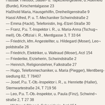
Hassak Theodor, Sattler- u. Tapezierergeselle, u. Adelheid
(Burde), Kirschentalgasse 23
Haßhold Maria, Hausgehilfin, Dreiheiligenstraße 9
Hassl Alfred, P. u. T.-Mechaniker Schwindstraße 2
— Emma (Hackl), Telefonistin, Ing.-Etzel-Straße 30
— Franz, P.u. T.-Inspektor i. R., u. Maria-Anna (Tschug¬
mell), Ob.-Offizial i. R., Mentlgasse 3, T 33 64
— Friedrich, kfm. Angestellter, u. Hildegard (Moser), Leo¬
poldstraße 26
— Friedrich, Elektriker, u. Waltraud (Moser), Arzl 154
— Friederike, Erzieherin, Schwindstraße 2
— Heinrich, Religionslehrer, Falkstraße 27
— Hugo, Telefonmechaniker, u. Maria (Piegger), Mentlberg-
siedlung 82, T 78407
— Josef, P.u. T.-Ob.-Inspektor i. R., u. Henriette (Haller),
Sternwartestraße 24, T 719 56
— Leo, P.u. T.-Ob.-Inspektor, u. Paula (Finz), Schwind¬
straße 2, T 27 38