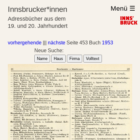
Menü ☰
Innsbrucker*innen
Adressbücher aus dem
19. und 20. Jahrhundert
vorhergehende
|||
nächste
Seite 453 Buch
1953
Neue Suche:
Name
Haus
Firma
Volltext