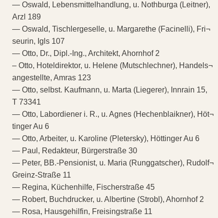
— Oswald, Lebensmittelhandlung, u. Nothburga (Leitner),
Arzl 189
— Oswald, Tischlergeselle, u. Margarethe (Facinelli), Fri¬
seurin, Igls 107
— Otto, Dr., Dipl.-Ing., Architekt, Ahornhof 2
– Otto, Hoteldirektor, u. Helene (Mutschlechner), Handels¬
angestellte, Amras 123
— Otto, selbst. Kaufmann, u. Marta (Liegerer), Innrain 15,
T 73341
— Otto, Labordiener i. R., u. Agnes (Hechenblaikner), Höt¬
tinger Au 6
— Otto, Arbeiter, u. Karoline (Pletersky), Höttinger Au 6
— Paul, Redakteur, Bürgerstraße 30
— Peter, BB.-Pensionist, u. Maria (Runggatscher), Rudolf¬
Greinz-Straße 11
— Regina, Küchenhilfe, Fischerstraße 45
— Robert, Buchdrucker, u. Albertine (Strobl), Ahornhof 2
— Rosa, Hausgehilfin, Freisingstraße 11