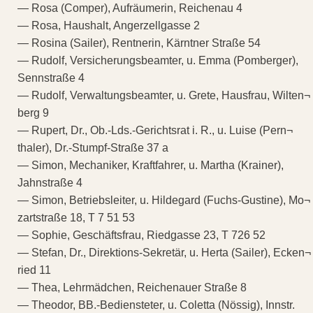
— Rosa (Comper), Aufräumerin, Reichenau 4
— Rosa, Haushalt, Angerzellgasse 2
— Rosina (Sailer), Rentnerin, Kärntner Straße 54
— Rudolf, Versicherungsbeamter, u. Emma (Pomberger),
Sennstraße 4
— Rudolf, Verwaltungsbeamter, u. Grete, Hausfrau, Wilten¬
berg 9
— Rupert, Dr., Ob.-Lds.-Gerichtsrat i. R., u. Luise (Pern¬
thaler), Dr.-Stumpf-Straße 37 a
— Simon, Mechaniker, Kraftfahrer, u. Martha (Krainer),
Jahnstraße 4
— Simon, Betriebsleiter, u. Hildegard (Fuchs-Gustine), Mo¬
zartstraße 18, T 7 51 53
— Sophie, Geschäftsfrau, Riedgasse 23, T 726 52
— Stefan, Dr., Direktions-Sekretär, u. Herta (Sailer), Ecken¬
ried 11
— Thea, Lehrmädchen, Reichenauer Straße 8
— Theodor, BB.-Bediensteter, u. Coletta (Nössig), Innstr.