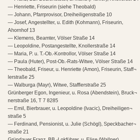
— Henriette, Friseurin (siehe Theobald)
— Johann, Pfarrprovisor, Dreiheiligenstraße 10
— Josef, Angestellter, u. Edith (Kohmann), Friseurin,
Ahornhof 13
— Klemens, Beamter, Völser Straße 14
— Leopoldine, Postangestellte, Knollerstraße 14
— Maria, P. u. T.-Ob.-Kontrollor, Völser Straße 14
— Paula (Huter), Post-Ob.-Rats-Witwe, Völser Straße 14
— Theobald, Friseur, u. Henriette (Amon), Friseurin, Staff¬
lerstraße 25
— Walburga (Mayr), Witwe, Stafflerstraße 25
Grünberger Egon, Ingenieur, u. Rosa (Abendstein), Bruck¬
nerstraße 16, T 7 8285
— Emil, Bierbrauer, u. Leopoldine (Ivacic), Dreiheiligen¬
straße 5
— Ferdinand, Pensionist, u. Julie (Schögl), Speckbacher¬
straße 21
Gründauer Franz, BB.-Lokführer, u. Elise (Wallner),