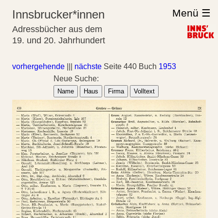
Menü ☰
Innsbrucker*innen
Adressbücher aus dem
19. und 20. Jahrhundert
vorhergehende
|||
nächste
Seite 440 Buch
1953
Neue Suche:
Name
Haus
Firma
Volltext