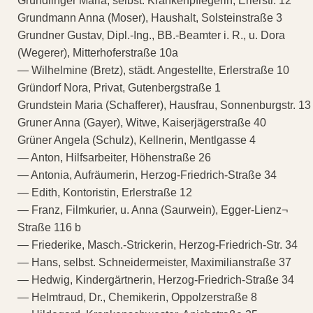
Gründlinger Maria, selbst. Krankenpflegerin, Erlerstr. 12
Grundmann Anna (Moser), Haushalt, Solsteinstraße 3
Grundner Gustav, Dipl.-Ing., BB.-Beamter i. R., u. Dora
(Wegerer), Mitterhoferstraße 10a
— Wilhelmine (Bretz), städt. Angestellte, Erlerstraße 10
Gründorf Nora, Privat, Gutenbergstraße 1
Grundstein Maria (Schafferer), Hausfrau, Sonnenburgstr. 13
Gruner Anna (Gayer), Witwe, Kaiserjägerstraße 40
Grüner Angela (Schulz), Kellnerin, Mentlgasse 4
— Anton, Hilfsarbeiter, Höhenstraße 26
— Antonia, Aufräumerin, Herzog-Friedrich-Straße 34
— Edith, Kontoristin, Erlerstraße 12
— Franz, Filmkurier, u. Anna (Saurwein), Egger-Lienz¬
Straße 116 b
— Friederike, Masch.-Strickerin, Herzog-Friedrich-Str. 34
— Hans, selbst. Schneidermeister, Maximilianstraße 37
— Hedwig, Kindergärtnerin, Herzog-Friedrich-Straße 34
— Helmtraud, Dr., Chemikerin, Oppolzerstraße 8