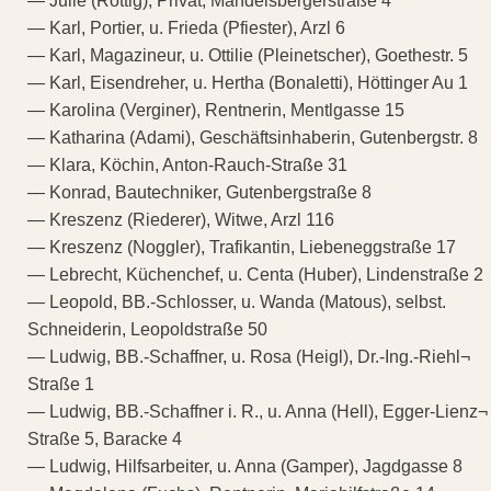
— Julie (Röttig), Privat, Mandelsbergerstraße 4
— Karl, Portier, u. Frieda (Pfiester), Arzl 6
— Karl, Magazineur, u. Ottilie (Pleinetscher), Goethestr. 5
— Karl, Eisendreher, u. Hertha (Bonaletti), Höttinger Au 1
— Karolina (Verginer), Rentnerin, Mentlgasse 15
— Katharina (Adami), Geschäftsinhaberin, Gutenbergstr. 8
— Klara, Köchin, Anton-Rauch-Straße 31
— Konrad, Bautechniker, Gutenbergstraße 8
— Kreszenz (Riederer), Witwe, Arzl 116
— Kreszenz (Noggler), Trafikantin, Liebeneggstraße 17
— Lebrecht, Küchenchef, u. Centa (Huber), Lindenstraße 2
— Leopold, BB.-Schlosser, u. Wanda (Matous), selbst.
Schneiderin, Leopoldstraße 50
— Ludwig, BB.-Schaffner, u. Rosa (Heigl), Dr.-Ing.-Riehl¬
Straße 1
— Ludwig, BB.-Schaffner i. R., u. Anna (Hell), Egger-Lienz¬
Straße 5, Baracke 4
— Ludwig, Hilfsarbeiter, u. Anna (Gamper), Jagdgasse 8