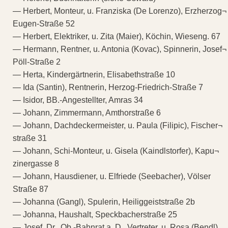
— Herbert, Monteur, u. Franziska (De Lorenzo), Erzherzog¬
Eugen-Straße 52
— Herbert, Elektriker, u. Zita (Maier), Köchin, Wieseng. 67
— Hermann, Rentner, u. Antonia (Kovac), Spinnerin, Josef¬
Pöll-Straße 2
— Herta, Kindergärtnerin, Elisabethstraße 10
— Ida (Santin), Rentnerin, Herzog-Friedrich-Straße 7
— Isidor, BB.-Angestellter, Amras 34
— Johann, Zimmermann, Amthorstraße 6
— Johann, Dachdeckermeister, u. Paula (Filipic), Fischer¬
straße 31
— Johann, Schi-Monteur, u. Gisela (Kaindlstorfer), Kapu¬
zinergasse 8
— Johann, Hausdiener, u. Elfriede (Seebacher), Völser
Straße 87
— Johanna (Gangl), Spulerin, Heiliggeiststraße 2b
— Johanna, Haushalt, Speckbacherstraße 25
— Josef, Dr., Ob.-Bahnrat a. D., Vertreter, u. Rosa (Bendl),