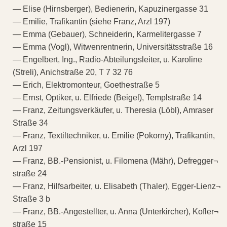
— Elise (Hirnsberger), Bedienerin, Kapuzinergasse 31
— Emilie, Trafikantin (siehe Franz, Arzl 197)
— Emma (Gebauer), Schneiderin, Karmelitergasse 7
— Emma (Vogl), Witwenrentnerin, Universitätsstraße 16
— Engelbert, Ing., Radio-Abteilungsleiter, u. Karoline
(Streli), Anichstraße 20, T 7 32 76
— Erich, Elektromonteur, Goethestraße 5
— Ernst, Optiker, u. Elfriede (Beigel), Templstraße 14
— Franz, Zeitungsverkäufer, u. Theresia (Löbl), Amraser
Straße 34
— Franz, Textiltechniker, u. Emilie (Pokorny), Trafikantin,
Arzl 197
— Franz, BB.-Pensionist, u. Filomena (Mähr), Defregger¬
straße 24
— Franz, Hilfsarbeiter, u. Elisabeth (Thaler), Egger-Lienz¬
Straße 3 b
— Franz, BB.-Angestellter, u. Anna (Unterkircher), Kofler¬
straße 15