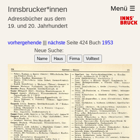
Menü ☰
Innsbrucker*innen
Adressbücher aus dem
19. und 20. Jahrhundert
vorhergehende
|||
nächste
Seite 424 Buch
1953
Neue Suche:
Name
Haus
Firma
Volltext