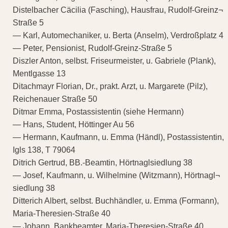
Distelbacher Cäcilia (Fasching), Hausfrau, Rudolf-Greinz¬
Straße 5
— Karl, Automechaniker, u. Berta (Anselm), Verdroßplatz 4
— Peter, Pensionist, Rudolf-Greinz-Straße 5
Diszler Anton, selbst. Friseurmeister, u. Gabriele (Plank),
Mentlgasse 13
Ditachmayr Florian, Dr., prakt. Arzt, u. Margarete (Pilz),
Reichenauer Straße 50
Ditmar Emma, Postassistentin (siehe Hermann)
— Hans, Student, Höttinger Au 56
— Hermann, Kaufmann, u. Emma (Händl), Postassistentin,
Igls 138, T 79064
Ditrich Gertrud, BB.-Beamtin, Hörtnaglsiedlung 38
— Josef, Kaufmann, u. Wilhelmine (Witzmann), Hörtnagl¬
siedlung 38
Ditterich Albert, selbst. Buchhändler, u. Emma (Formann),
Maria-Theresien-Straße 40
— Johann, Bankbeamter, Maria-Theresien-Straße 40