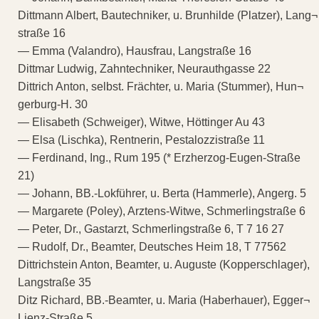
Dittmann Albert, Bautechniker, u. Brunhilde (Platzer), Lang¬
straße 16
— Emma (Valandro), Hausfrau, Langstraße 16
Dittmar Ludwig, Zahntechniker, Neurauthgasse 22
Dittrich Anton, selbst. Frächter, u. Maria (Stummer), Hun¬
gerburg-H. 30
— Elisabeth (Schweiger), Witwe, Höttinger Au 43
— Elsa (Lischka), Rentnerin, Pestalozzistraße 11
— Ferdinand, Ing., Rum 195 (* Erzherzog-Eugen-Straße
21)
— Johann, BB.-Lokführer, u. Berta (Hammerle), Angerg. 5
— Margarete (Poley), Arztens-Witwe, Schmerlingstraße 6
— Peter, Dr., Gastarzt, Schmerlingstraße 6, T 7 16 27
— Rudolf, Dr., Beamter, Deutsches Heim 18, T 77562
Dittrichstein Anton, Beamter, u. Auguste (Kopperschlager),
Langstraße 35
Ditz Richard, BB.-Beamter, u. Maria (Haberhauer), Egger¬
Lienz-Straße 5