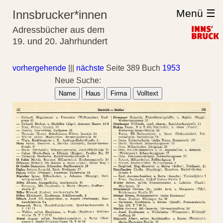
Menü ☰
Innsbrucker*innen
Adressbücher aus dem
19. und 20. Jahrhundert
vorhergehende
|||
nächste
Seite 389 Buch
1953
Neue Suche:
Name
Haus
Firma
Volltext