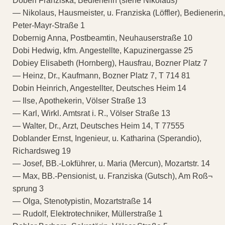
Döberl Franziska, Bedienerin (siehe Nikolaus)
— Nikolaus, Hausmeister, u. Franziska (Löffler), Bedienerin,
Peter-Mayr-Straße 1
Dobernig Anna, Postbeamtin, Neuhauserstraße 10
Dobi Hedwig, kfm. Angestellte, Kapuzinergasse 25
Dobiey Elisabeth (Hornberg), Hausfrau, Bozner Platz 7
— Heinz, Dr., Kaufmann, Bozner Platz 7, T 714 81
Dobin Heinrich, Angestellter, Deutsches Heim 14
— Ilse, Apothekerin, Völser Straße 13
— Karl, Wirkl. Amtsrat i. R., Völser Straße 13
— Walter, Dr., Arzt, Deutsches Heim 14, T 77555
Doblander Ernst, Ingenieur, u. Katharina (Sperandio),
Richardsweg 19
— Josef, BB.-Lokführer, u. Maria (Mercun), Mozartstr. 14
— Max, BB.-Pensionist, u. Franziska (Gutsch), Am Roß¬
sprung 3
— Olga, Stenotypistin, Mozartstraße 14
— Rudolf, Elektrotechniker, Müllerstraße 1