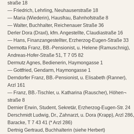
straße 18
— Friedrich, Lehrling, Neuhauserstraße 18
— Maria (Wiederin), Hausfrau, Bahnhofstraße 8
— Walter, Buchhalter, Reichenauer Straße 36
Derler Dora (Draxl), kfm. Angestellte, Claudiastraße 16
— Hans, Finanzangestellter, Erzherzog-Eugen-Straße 33
Dermotta Franz, BB.-Pensionist, u. Helene (Ramuschnig),
Andreas-Hofer-Straße 51, T 7 05 82
Dermutz Agnes, Bedienerin, Haymongasse 1
— Gottfried, Gendarm, Haymongasse 1
Derndorfer Franz, BB.-Pensionist, u. Elisabeth (Ranner),
Arzl 161
— Franz, BB.-Tischler, u. Katharina (Rauscher), Höhen¬
straße 8
Dernier Erwin, Student, Sekretär, Erzherzog-Eugen-Str. 24
Derschmidt Ludwig, Dr., Zahnarzt, u. Dora (Krapp), Arzl 286,
Baracke, T 7 43 41 (* Arzl 286)
Dertnig Gertraud, Buchhalterin (siehe Herbert)