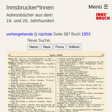
Menü ☰
Innsbrucker*innen
Adressbücher aus dem
19. und 20. Jahrhundert
vorhergehende
|||
nächste
Seite 387 Buch
1953
Neue Suche:
Name
Haus
Firma
Volltext