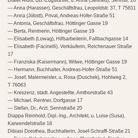
Dialer Alois, BB.-Zugsführer, u. Anna (Seifried), Sennstr. 20
— Anna (Harasser), Geschäftsfrau, Leopoldstr. 37, T 75811
— Anna (Jöbstl), Privat, Andreas-Hofer-Straße 51
— Antonia, Geschäftsfrau, Höttinger Gasse 19
— Berta, Rentnerin, Höttinger Gasse 19
— Elisabeth (Lowag), Hilfsarbeiterin, Fallbachgasse 14
— Elisabeth (Facinelli), Verkäuferin, Reichenauer Straße
17
— Franziska (Kaisermann), Witwe, Höttinger Gasse 19
— Hermann, Buchhalter, Andreas-Hofer-Straße 51
— Josef, Malermeister, u. Rosa (Duschek), Hohlweg 2,
T 76063
— Kreszenz, städt. Angestellte, Amthorstraße 43
— Michael, Rentner, Dorfgasse 17
— Stefan, Dr., Arzt, Sennstraße 20
Diappa Reinhold, Dipl.-Ing., Architekt, u. Luise (Susa),
Karwendelstraße 18
Dibiasi Dorothea, Buchhalterin, Josef-Schraffl-Straße 21