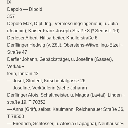
IX
Depolo — Dibold
357
Depolo Max, Dipl.-Ing., Vermessungsingenieur, u. Julia
(Jeannic), Kaiser-Franz-Joseph-Straße 8 (* Sennstr. 10)
Derfeser Albert, Hilfsarbeiter, Knollerstraße 6
Derfflinger Hedwig (v. Zôtl), Oberstens-Witwe, Ing.-Etzel¬
Straße 47
Derfler Johann, Gepäcksträger, u. Josefine (Gasser),
Verkäu¬
ferin, Innrain 42
— Josef, Student, Kirschentalgasse 26
— Josefine, Verkäuferin (siehe Johann)
Derflinger Alois, Schaltmeister, u. Magda (Laviat), Linden¬
straße 19, T 70352
— Anna (Gräf), selbst. Kaufmann, Reichenauer Straße 36,
T 78503
— Friedrich, Schlosser, u. Aloisia (Lapagna), Neuhauser¬