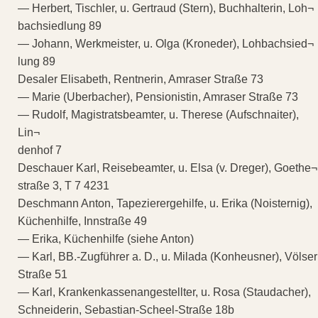
— Herbert, Tischler, u. Gertraud (Stern), Buchhalterin, Loh¬
bachsiedlung 89
— Johann, Werkmeister, u. Olga (Kroneder), Lohbachsied¬
lung 89
Desaler Elisabeth, Rentnerin, Amraser Straße 73
— Marie (Uberbacher), Pensionistin, Amraser Straße 73
— Rudolf, Magistratsbeamter, u. Therese (Aufschnaiter),
Lin¬
denhof 7
Deschauer Karl, Reisebeamter, u. Elsa (v. Dreger), Goethe¬
straße 3, T 7 4231
Deschmann Anton, Tapezierergehilfe, u. Erika (Noisternig),
Küchenhilfe, Innstraße 49
— Erika, Küchenhilfe (siehe Anton)
— Karl, BB.-Zugführer a. D., u. Milada (Konheusner), Völser
Straße 51
— Karl, Krankenkassenangestellter, u. Rosa (Staudacher),
Schneiderin, Sebastian-Scheel-Straße 18b