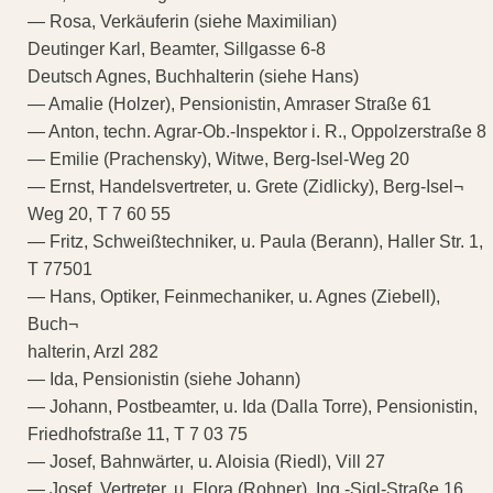
— Rosa, Verkäuferin (siehe Maximilian)
Deutinger Karl, Beamter, Sillgasse 6-8
Deutsch Agnes, Buchhalterin (siehe Hans)
— Amalie (Holzer), Pensionistin, Amraser Straße 61
— Anton, techn. Agrar-Ob.-Inspektor i. R., Oppolzerstraße 8
— Emilie (Prachensky), Witwe, Berg-Isel-Weg 20
— Ernst, Handelsvertreter, u. Grete (Zidlicky), Berg-Isel¬
Weg 20, T 7 60 55
— Fritz, Schweißtechniker, u. Paula (Berann), Haller Str. 1,
T 77501
— Hans, Optiker, Feinmechaniker, u. Agnes (Ziebell),
Buch¬
halterin, Arzl 282
— Ida, Pensionistin (siehe Johann)
— Johann, Postbeamter, u. Ida (Dalla Torre), Pensionistin,
Friedhofstraße 11, T 7 03 75
— Josef, Bahnwärter, u. Aloisia (Riedl), Vill 27
— Josef, Vertreter, u. Flora (Rohner), Ing.-Sigl-Straße 16