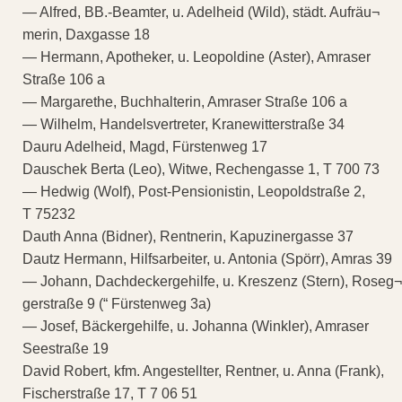
— Alfred, BB.-Beamter, u. Adelheid (Wild), städt. Aufräu¬
merin, Daxgasse 18
— Hermann, Apotheker, u. Leopoldine (Aster), Amraser
Straße 106 a
— Margarethe, Buchhalterin, Amraser Straße 106 a
— Wilhelm, Handelsvertreter, Kranewitterstraße 34
Dauru Adelheid, Magd, Fürstenweg 17
Dauschek Berta (Leo), Witwe, Rechengasse 1, T 700 73
— Hedwig (Wolf), Post-Pensionistin, Leopoldstraße 2,
T 75232
Dauth Anna (Bidner), Rentnerin, Kapuzinergasse 37
Dautz Hermann, Hilfsarbeiter, u. Antonia (Spörr), Amras 39
— Johann, Dachdeckergehilfe, u. Kreszenz (Stern), Roseg¬
gerstraße 9 (“ Fürstenweg 3a)
— Josef, Bäckergehilfe, u. Johanna (Winkler), Amraser
Seestraße 19
David Robert, kfm. Angestellter, Rentner, u. Anna (Frank),
Fischerstraße 17, T 7 06 51