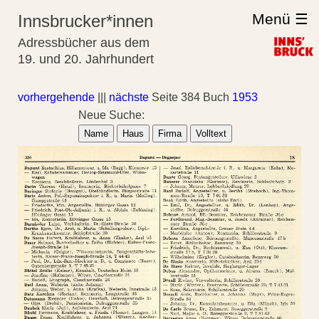
Menü ☰
Innsbrucker*innen
Adressbücher aus dem
19. und 20. Jahrhundert
vorhergehende
|||
nächste
Seite 384 Buch
1953
Neue Suche:
Name
Haus
Firma
Volltext