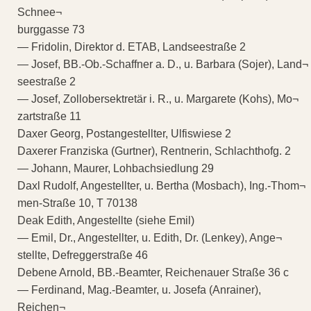
Schnee¬
burggasse 73
— Fridolin, Direktor d. ETAB, Landseestraße 2
— Josef, BB.-Ob.-Schaffner a. D., u. Barbara (Sojer), Land¬
seestraße 2
— Josef, Zollobersektretär i. R., u. Margarete (Kohs), Mo¬
zartstraße 11
Daxer Georg, Postangestellter, Ulfiswiese 2
Daxerer Franziska (Gurtner), Rentnerin, Schlachthofg. 2
— Johann, Maurer, Lohbachsiedlung 29
Daxl Rudolf, Angestellter, u. Bertha (Mosbach), Ing.-Thom¬
men-Straße 10, T 70138
Deak Edith, Angestellte (siehe Emil)
— Emil, Dr., Angestellter, u. Edith, Dr. (Lenkey), Ange¬
stellte, Defreggerstraße 46
Debene Arnold, BB.-Beamter, Reichenauer Straße 36 c
— Ferdinand, Mag.-Beamter, u. Josefa (Anrainer),
Reichen¬