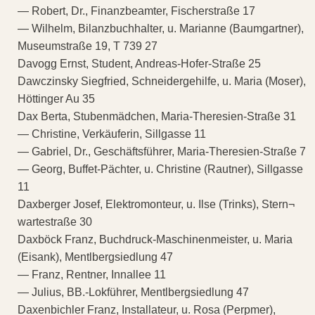
— Robert, Dr., Finanzbeamter, Fischerstraße 17
— Wilhelm, Bilanzbuchhalter, u. Marianne (Baumgartner),
Museumstraße 19, T 739 27
Davogg Ernst, Student, Andreas-Hofer-Straße 25
Dawczinsky Siegfried, Schneidergehilfe, u. Maria (Moser),
Höttinger Au 35
Dax Berta, Stubenmädchen, Maria-Theresien-Straße 31
— Christine, Verkäuferin, Sillgasse 11
— Gabriel, Dr., Geschäftsführer, Maria-Theresien-Straße 7
— Georg, Buffet-Pächter, u. Christine (Rautner), Sillgasse
11
Daxberger Josef, Elektromonteur, u. Ilse (Trinks), Stern¬
wartestraße 30
Daxböck Franz, Buchdruck-Maschinenmeister, u. Maria
(Eisank), Mentlbergsiedlung 47
— Franz, Rentner, Innallee 11
— Julius, BB.-Lokführer, Mentlbergsiedlung 47
Daxenbichler Franz, Installateur, u. Rosa (Perpmer),