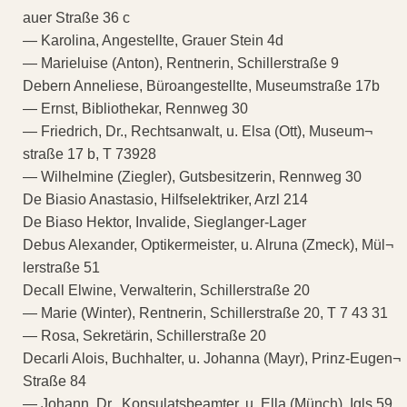
auer Straße 36 c
— Karolina, Angestellte, Grauer Stein 4d
— Marieluise (Anton), Rentnerin, Schillerstraße 9
Debern Anneliese, Büroangestellte, Museumstraße 17b
— Ernst, Bibliothekar, Rennweg 30
— Friedrich, Dr., Rechtsanwalt, u. Elsa (Ott), Museum¬
straße 17 b, T 73928
— Wilhelmine (Ziegler), Gutsbesitzerin, Rennweg 30
De Biasio Anastasio, Hilfselektriker, Arzl 214
De Biaso Hektor, Invalide, Sieglanger-Lager
Debus Alexander, Optikermeister, u. Alruna (Zmeck), Mül¬
lerstraße 51
Decall Elwine, Verwalterin, Schillerstraße 20
— Marie (Winter), Rentnerin, Schillerstraße 20, T 7 43 31
— Rosa, Sekretärin, Schillerstraße 20
Decarli Alois, Buchhalter, u. Johanna (Mayr), Prinz-Eugen¬
Straße 84
— Johann, Dr., Konsulatsbeamter, u. Ella (Münch), Igls 59