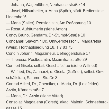
— Johann, Wagenführer, Neuhauserstraße 14
— Josef, Hilfsarbeiter, u. Anna (Spörr), städt. Bedienstete,
Lindenhof 6
— Maria (Sailer), Pensionistin, Am Roßsprung 10
— Rosa, Aufräumerin (siehe Anton)
Concy Bruno, Gendarm, Dr.-Stumpf-Straße 10
Condanari Slavomir, Dr., Univ.-Professor, u. Margaretha
(Weis), Hörtnaglsiedlung 18, T 7 83 75
Condin Johann, Magazineur, Defreggerstraße 17
— Theresia, Postbeamtin, Maximilianstraße 29
Connert Gisela, selbst. Geschäftsfrau (siehe Wilfried)
— Wilfried, Dr., Zahnarzt, u. Gisela (Gaßner), selbst. Ge¬
schäftsfrau, Salurner Straße 3
Conrad Alfred, Dr., Chemiker, u. Maria, Dr. (Loidfelder),
Arztin, Körnerstraße 7
— Maria, Dr., Arztin (siehe Alfred)
Consolati Magdalena (Coreth), akad. Malerin, Schneeburg-
gasse 15