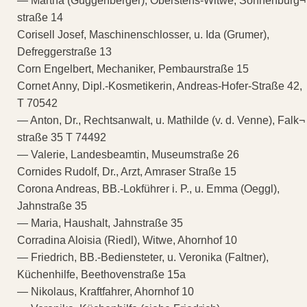
— Martha (Guggenberger), Oberstens-Witwe, Sonnenburg¬
straße 14
Corisell Josef, Maschinenschlosser, u. Ida (Grumer),
Defreggerstraße 13
Corn Engelbert, Mechaniker, Pembaurstraße 15
Cornet Anny, Dipl.-Kosmetikerin, Andreas-Hofer-Straße 42,
T 70542
— Anton, Dr., Rechtsanwalt, u. Mathilde (v. d. Venne), Falk¬
straße 35 T 74492
— Valerie, Landesbeamtin, Museumstraße 26
Cornides Rudolf, Dr., Arzt, Amraser Straße 15
Corona Andreas, BB.-Lokführer i. P., u. Emma (Oeggl),
Jahnstraße 35
— Maria, Haushalt, Jahnstraße 35
Corradina Aloisia (Riedl), Witwe, Ahornhof 10
— Friedrich, BB.-Bediensteter, u. Veronika (Faltner),
Küchenhilfe, Beethovenstraße 15a
— Nikolaus, Kraftfahrer, Ahornhof 10