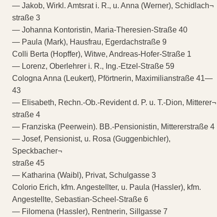
— Jakob, Wirkl. Amtsrat i. R., u. Anna (Werner), Schidlach¬
straße 3
— Johanna Kontoristin, Maria-Theresien-Straße 40
— Paula (Mark), Hausfrau, Egerdachstraße 9
Colli Berta (Hopffer), Witwe, Andreas-Hofer-Straße 1
— Lorenz, Oberlehrer i. R., Ing.-Etzel-Straße 59
Cologna Anna (Leukert), Pförtnerin, Maximilianstraße 41—
43
— Elisabeth, Rechn.-Ob.-Revident d. P. u. T.-Dion, Mitterer¬
straße 4
— Franziska (Peerwein). BB.-Pensionistin, Mittererstraße 4
— Josef, Pensionist, u. Rosa (Guggenbichler),
Speckbacher¬
straße 45
— Katharina (Waibl), Privat, Schulgasse 3
Colorio Erich, kfm. Angestellter, u. Paula (Hassler), kfm.
Angestellte, Sebastian-Scheel-Straße 6
— Filomena (Hassler), Rentnerin, Sillgasse 7