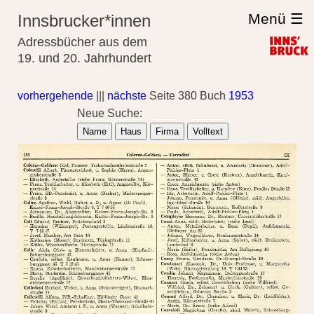
Menü ☰
Innsbrucker*innen
Adressbücher aus dem
19. und 20. Jahrhundert
vorhergehende
|||
nächste
Seite 380 Buch
1953
Neue Suche:
Name
Haus
Firma
Volltext