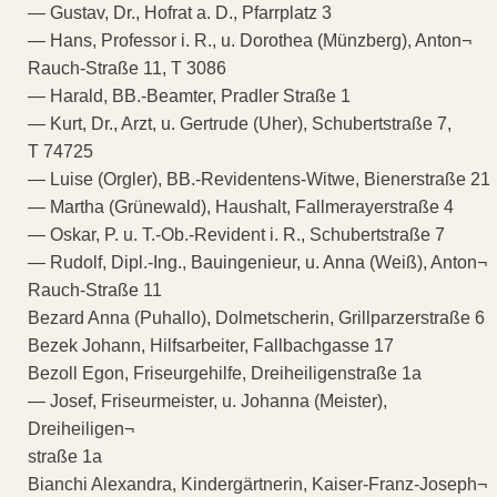
— Gustav, Dr., Hofrat a. D., Pfarrplatz 3
— Hans, Professor i. R., u. Dorothea (Münzberg), Anton¬
Rauch-Straße 11, T 3086
— Harald, BB.-Beamter, Pradler Straße 1
— Kurt, Dr., Arzt, u. Gertrude (Uher), Schubertstraße 7,
T 74725
— Luise (Orgler), BB.-Revidentens-Witwe, Bienerstraße 21
— Martha (Grünewald), Haushalt, Fallmerayerstraße 4
— Oskar, P. u. T.-Ob.-Revident i. R., Schubertstraße 7
— Rudolf, Dipl.-Ing., Bauingenieur, u. Anna (Weiß), Anton¬
Rauch-Straße 11
Bezard Anna (Puhallo), Dolmetscherin, Grillparzerstraße 6
Bezek Johann, Hilfsarbeiter, Fallbachgasse 17
Bezoll Egon, Friseurgehilfe, Dreiheiligenstraße 1a
— Josef, Friseurmeister, u. Johanna (Meister),
Dreiheiligen¬
straße 1a
Bianchi Alexandra, Kindergärtnerin, Kaiser-Franz-Joseph¬