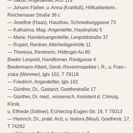
— Jakob, Angestellter, Arzl 119
— Johann Färber, u. Anna (Krahfuß), Hilfsarbeiterin,
Reichenauer Straße 36 c
— Josefine (Haas), Hausfrau, Schneeburggasse 73
— Katharina, Mag.-Angestellte, Haydnplatz 5
— Marie, Handelsangestellte, Leopoldstraße 37
— Rupert, Rentner, Allerheiligenhöfe 11
— Theresia, Rentnerin, Höttinger Au 80
Bieder Leopold, Handformer, Riedgasse 4
Biedermann Albert, Gend.-Revierinspektor i. R., u. Fran¬
ziska (Wimmer), Igls 102, T 79118
— Friedrich, Angestellter, Igls 102
— Günther, Dr., Gastarzt, Goethestraße 17
— Günther, Dr. med., wissensch. Assistent d. Chirurg.
Klinik,
u. Elfriede (Söllner), Erzherzog-Eugen-Str. 19, T 75013
— Heinrich, Dr., prakt. Arzt, u. Isidora (Maul), Goethestr. 17,
T 74262