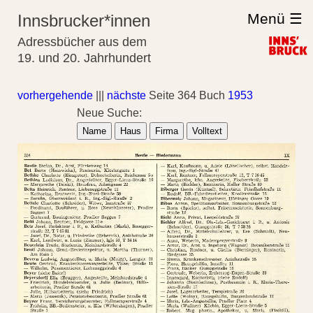
Menü ☰
Innsbrucker*innen
Adressbücher aus dem
19. und 20. Jahrhundert
vorhergehende
|||
nächste
Seite 364 Buch
1953
Neue Suche:
Name
Haus
Firma
Volltext