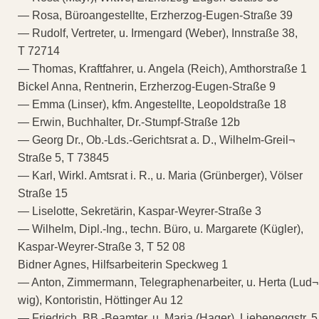
— Rosa, Büroangestellte, Erzherzog-Eugen-Straße 39
— Rudolf, Vertreter, u. Irmengard (Weber), Innstraße 38,
T 72714
— Thomas, Kraftfahrer, u. Angela (Reich), Amthorstraße 1
Bickel Anna, Rentnerin, Erzherzog-Eugen-Straße 9
— Emma (Linser), kfm. Angestellte, Leopoldstraße 18
— Erwin, Buchhalter, Dr.-Stumpf-Straße 12b
— Georg Dr., Ob.-Lds.-Gerichtsrat a. D., Wilhelm-Greil¬
Straße 5, T 73845
— Karl, Wirkl. Amtsrat i. R., u. Maria (Grünberger), Völser
Straße 15
— Liselotte, Sekretärin, Kaspar-Weyrer-Straße 3
— Wilhelm, Dipl.-Ing., techn. Büro, u. Margarete (Kügler),
Kaspar-Weyrer-Straße 3, T 52 08
Bidner Agnes, Hilfsarbeiterin Speckweg 1
— Anton, Zimmermann, Telegraphenarbeiter, u. Herta (Lud¬
wig), Kontoristin, Höttinger Au 12
— Friedrich, BB.-Beamter, u. Maria (Hager), Liebeneggstr. 5