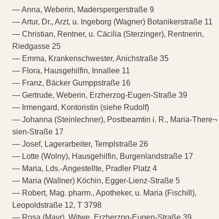
— Anna, Weberin, Maderspergerstraße 9
— Artur, Dr., Arzt, u. Ingeborg (Wagner) Botanikerstraße 11
— Christian, Rentner, u. Cäcilia (Sterzinger), Rentnerin,
Riedgasse 25
— Emma, Krankenschwester, Anichstraße 35
— Flora, Hausgehilfin, Innallee 11
— Franz, Bäcker Gumppstraße 16
— Gertrude, Weberin, Erzherzog-Eugen-Straße 39
— Irmengard, Kontoristin (siehe Rudolf)
— Johanna (Steinlechner), Postbeamtin i. R., Maria-There¬
sien-Straße 17
— Josef, Lagerarbeiter, Templstraße 26
— Lotte (Wolny), Hausgehilfin, Burgenlandstraße 17
— Maria, Lds.-Angestellte, Pradler Platz 4
— Maria (Wallner) Köchin, Egger-Lienz-Straße 5
— Robert, Mag. pharm., Apotheker, u. Maria (Fischill),
Leopoldstraße 12, T 3798
— Rosa (Mayr), Witwe, Erzherzog-Eugen-Straße 39