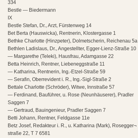
334
Bestle — Biedermann
IX
Bestle Stefan, Dr., Arzt, Fürstenweg 14
Bet Berta (Hauswicka), Rentnerin, Klostergasse 1
Bethke Charlotte (Hinzpeter), Dolmetscherin, Reichenau 5a
Bethlen Ladislaus, Dr., Angestellter, Egger-Lienz-Straße 10
— Margarethe (Teleki), Hausfrau, Adamgasse 22
Betta Heinrich, Rentner, Liebeneggstraße 11
— Katharina, Rentnerin, Ing.-Etzel-Straße 59
— Serafin, Oberrevident i. R., Ing.-Sigl-Straße 2
Bettale Charlotte (Schröder), Witwe, Innstraße 57
— Ferdinand, Bauführer, u. Rose (Neunhäuserer), Pradler
Saggen 7
— Gertraud, Bauingenieur, Pradler Saggen 7
Betti Johann, Rentner, Feldgasse 11e
Betz Josef, Redakteur i. R., u. Katharina (Mark), Rosegger¬
straße 22, T 7 6581