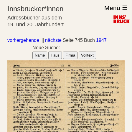
Menü ☰
Innsbrucker*innen
Adressbücher aus dem
19. und 20. Jahrhundert
vorhergehende
|||
nächste
Seite 745 Buch
1947
Neue Suche:
Name
Haus
Firma
Volltext