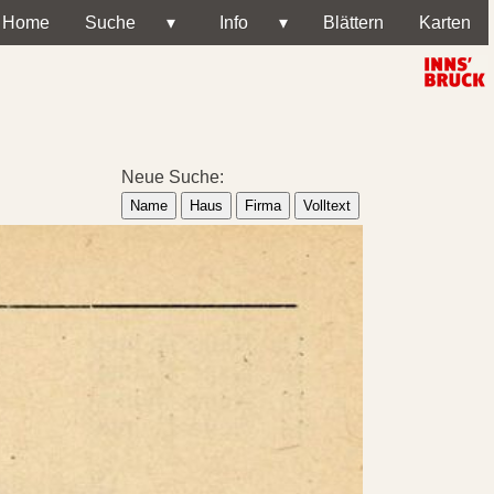
Home
Suche
▾
Info
▾
Blättern
Karten
Neue Suche:
Name
Haus
Firma
Volltext