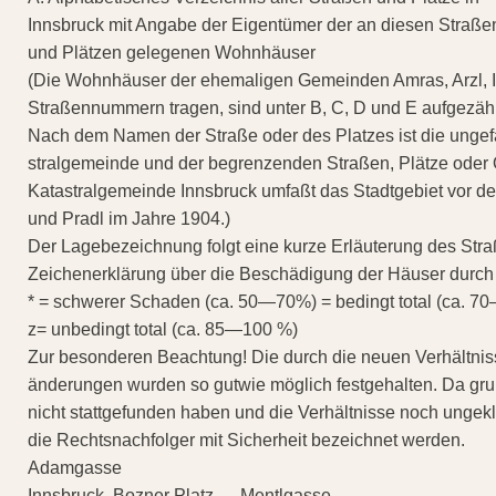
Innsbruck mit Angabe der Eigentümer der an diesen Straße
und Plätzen gelegenen Wohnhäuser
(Die Wohnhäuser der ehemaligen Gemeinden Amras, Arzl, Igl
Straßennummern tragen, sind unter B, C, D und E aufgezähl
Nach dem Namen der Straße oder des Platzes ist die unge
stralgemeinde und der begrenzenden Straßen, Plätze oder O
Katastralgemeinde Innsbruck umfaßt das Stadtgebiet vor d
und Pradl im Jahre 1904.)
Der Lagebezeichnung folgt eine kurze Erläuterung des St
Zeichenerklärung über die Beschädigung der Häuser durch L
* = schwerer Schaden (ca. 50—70%) = bedingt total (ca. 7
z= unbedingt total (ca. 85—100 %)
Zur besonderen Beachtung! Die durch die neuen Verhältn
änderungen wurden so gutwie möglich festgehalten. Da gr
nicht stattgefunden haben und die Verhältnisse noch ungek
die Rechtsnachfolger mit Sicherheit bezeichnet werden.
Adamgasse
Innsbruck, Bozner Platz — Mentlgasse