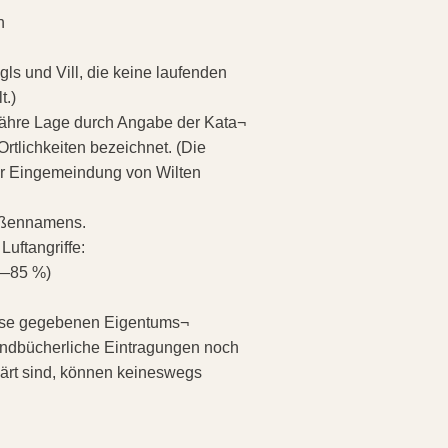
n
s und Vill, die keine laufenden
t.)
fähre Lage durch Angabe der Kata¬
rtlichkeiten bezeichnet. (Die
er Eingemeindung von Wilten
raßennamens.
uftangriffe:
0—85 %)
isse gegebenen Eigentums¬
undbücherliche Eintragungen noch
lärt sind, können keineswegs