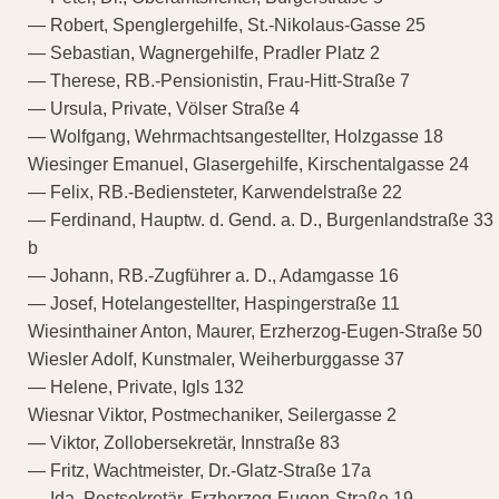
— Robert, Spenglergehilfe, St.-Nikolaus-Gasse 25
— Sebastian, Wagnergehilfe, Pradler Platz 2
— Therese, RB.-Pensionistin, Frau-Hitt-Straße 7
— Ursula, Private, Völser Straße 4
— Wolfgang, Wehrmachtsangestellter, Holzgasse 18
Wiesinger Emanuel, Glasergehilfe, Kirschentalgasse 24
— Felix, RB.-Bediensteter, Karwendelstraße 22
— Ferdinand, Hauptw. d. Gend. a. D., Burgenlandstraße 33
b
— Johann, RB.-Zugführer a. D., Adamgasse 16
— Josef, Hotelangestellter, Haspingerstraße 11
Wiesinthainer Anton, Maurer, Erzherzog-Eugen-Straße 50
Wiesler Adolf, Kunstmaler, Weiherburggasse 37
— Helene, Private, Igls 132
Wiesnar Viktor, Postmechaniker, Seilergasse 2
— Viktor, Zollobersekretär, Innstraße 83
— Fritz, Wachtmeister, Dr.-Glatz-Straße 17a
— Ida, Postsekretär, Erzherzog-Eugen-Straße 19