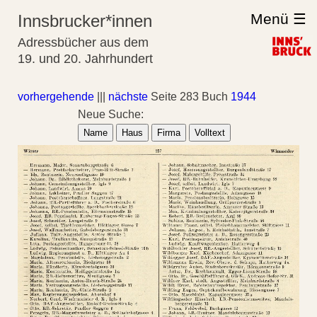
Menü ☰
Innsbrucker*innen
Adressbücher aus dem
19. und 20. Jahrhundert
vorhergehende
|||
nächste
Seite 283 Buch
1944
Neue Suche:
Name
Haus
Firma
Volltext