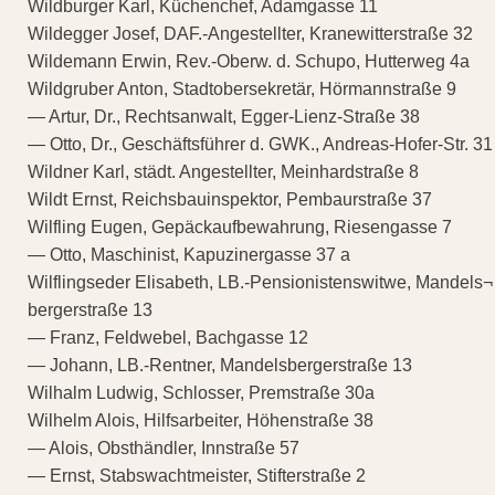
Wildburger Karl, Küchenchef, Adamgasse 11
Wildegger Josef, DAF.-Angestellter, Kranewitterstraße 32
Wildemann Erwin, Rev.-Oberw. d. Schupo, Hutterweg 4a
Wildgruber Anton, Stadtobersekretär, Hörmannstraße 9
— Artur, Dr., Rechtsanwalt, Egger-Lienz-Straße 38
— Otto, Dr., Geschäftsführer d. GWK., Andreas-Hofer-Str. 31
Wildner Karl, städt. Angestellter, Meinhardstraße 8
Wildt Ernst, Reichsbauinspektor, Pembaurstraße 37
Wilfling Eugen, Gepäckaufbewahrung, Riesengasse 7
— Otto, Maschinist, Kapuzinergasse 37 a
Wilflingseder Elisabeth, LB.-Pensionistenswitwe, Mandels¬
bergerstraße 13
— Franz, Feldwebel, Bachgasse 12
— Johann, LB.-Rentner, Mandelsbergerstraße 13
Wilhalm Ludwig, Schlosser, Premstraße 30a
Wilhelm Alois, Hilfsarbeiter, Höhenstraße 38
— Alois, Obsthändler, Innstraße 57
— Ernst, Stabswachtmeister, Stifterstraße 2