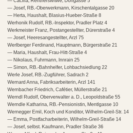
— Cäcilia, Rentnerswitwe, Dorfgasse 5
— Josef, RB.-Oberwerkmann, Kirschentalgasse 20
— Herta, Haushalt, Blasius-Hueber-Straße 8
Werhonik Rudolf, RB.-Inspektor, Pradler Platz 4
Werkmeister Franz, Postangestellter, Dürerstraße 4
— Josef, Heeresangestellter, Arzl 75
Werlberger Ferdinand, Hauptmann, Bürgerstraße 21
— Maria, Haushalt, Frau-Hitt-Straße 4
— Nikolaus, Fuhrmann, Innrain 25
— Simon, RB.-Bahnhelfer, Lohbachsiedlung 22
Werle Josef, RB.-Zugführer, Sadrach 2
Wernard Anna, Fabriksarbeiterin, Arzl 141
Wernbacher Friedrich, Cafétier, Müllerstraße 21
Werndl Rudolf, Oberverwalter a. D., Leopoldstraße 55
Werndle Katharina, RB.-Pensionistin, Mentlgasse 10
Wernegger Emil, Koch und Konditor, Wilhelm-Greil-Str. 14
— Emma, Postfacharbeiterin, Wilhelm-Greil-Straße 14
— Josef, selbst. Kaufmann, Pradler Straße 36