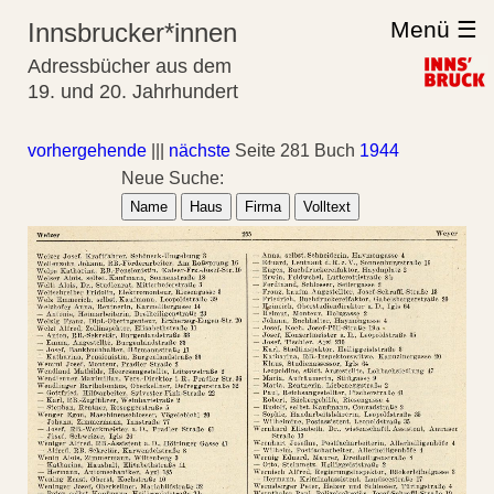
Menü ☰
Innsbrucker*innen
Adressbücher aus dem
19. und 20. Jahrhundert
vorhergehende
|||
nächste
Seite 281 Buch
1944
Neue Suche:
Name
Haus
Firma
Volltext