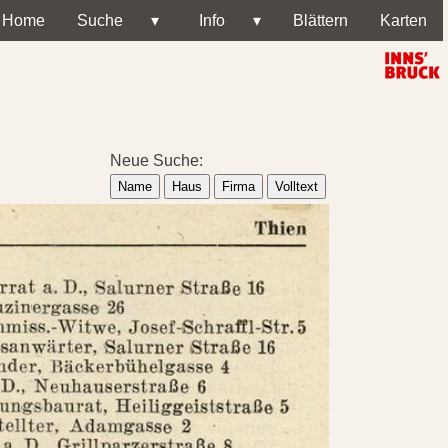
Home
Suche
▾
Info
▾
Blättern
Karten
Neue Suche:
Name
Haus
Firma
Volltext