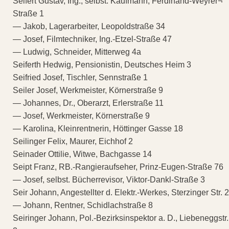
Seifert Gustav, Ing., selbst. Kaufmann, Ferdinand-Weyrer¬
Straße 1
— Jakob, Lagerarbeiter, Leopoldstraße 34
— Josef, Filmtechniker, Ing.-Etzel-Straße 47
— Ludwig, Schneider, Mitterweg 4a
Seiferth Hedwig, Pensionistin, Deutsches Heim 3
Seifried Josef, Tischler, Sennstraße 1
Seiler Josef, Werkmeister, Körnerstraße 9
— Johannes, Dr., Oberarzt, Erlerstraße 11
— Josef, Werkmeister, Körnerstraße 9
— Karolina, Kleinrentnerin, Höttinger Gasse 18
Seilinger Felix, Maurer, Eichhof 2
Seinader Ottilie, Witwe, Bachgasse 14
Seipt Franz, RB.-Rangieraufseher, Prinz-Eugen-Straße 76
— Josef, selbst. Bücherrevisor, Viktor-Dankl-Straße 3
Seir Johann, Angestellter d. Elektr.-Werkes, Sterzinger Str. 2
— Johann, Rentner, Schidlachstraße 8
Seiringer Johann, Pol.-Bezirksinspektor a. D., Liebeneggstr.