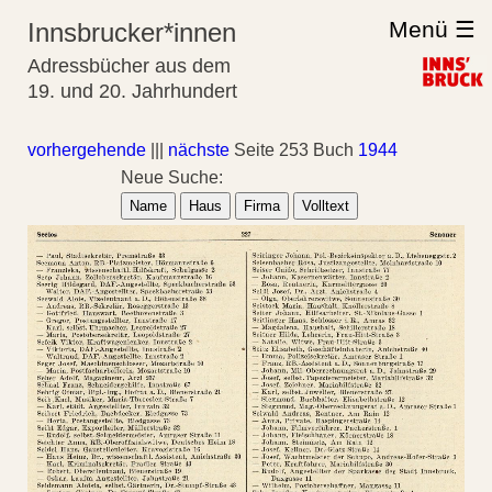
Menü ☰
Innsbrucker*innen
Adressbücher aus dem
19. und 20. Jahrhundert
vorhergehende
|||
nächste
Seite 253 Buch
1944
Neue Suche:
Name
Haus
Firma
Volltext