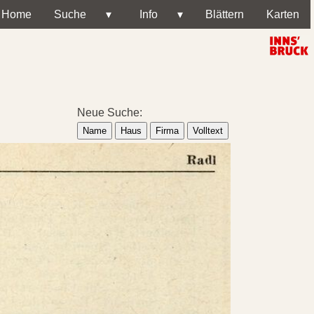
Home
Suche
▾
Info
▾
Blättern
Karten
Neue Suche:
Name
Haus
Firma
Volltext