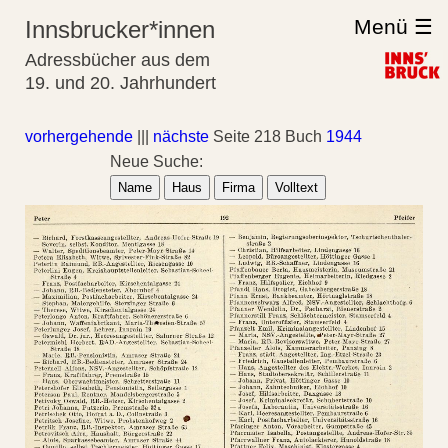
Menü ☰
Innsbrucker*innen
Adressbücher aus dem
19. und 20. Jahrhundert
vorhergehende
|||
nächste
Seite 218 Buch
1944
Neue Suche:
Name
Haus
Firma
Volltext