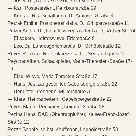
— Josef, Dr., Notarassessor, Anichstraße 20
— Karl, Postassistent, Pembaurstraße 29
— Konrad, RB.-Schaffner a. D., Amraser Straße 41
Petzak Emilie, Postoberoffizial a. D., Grillparzerstraße 11
Petzer Anton, Dr., Gerichtsvizepräsident a. D., Völser Str. 14
— Elisabeth, Hofratswitwe, Erlerstraße 8
— Leo, Dr., Landesgerichtsrat a. D., Schöpfstraße 12
Pevec Pankraz, RB.-Lokheizer a. D., Neurauthgasse 5
Peychär Albert, Schauspieler, Maria-Theresien-Straße 17-
19
— Else, Witwe, Maria-Thresien-Straße 17
— Hans, Justizangestellter, Gabelsbergerstraße 22
— Henriette, Trennerin, Müllerstraße 3
— Klara, Heimarbeiterin, Gabelsbergerstraße 22
Peyrer Martin, Pensionist, Amraser Straße 28
Pezina Hans, RAD.-Obertruppführer, Kaiser-Franz-Josef¬
Straße 12
Pezze Sophie, selbst. Kaufmann, Leopoldstraße 53