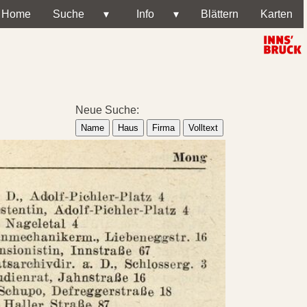
Home
Suche
▾
Info
▾
Blättern
Karten
Neue Suche:
Name
Haus
Firma
Volltext