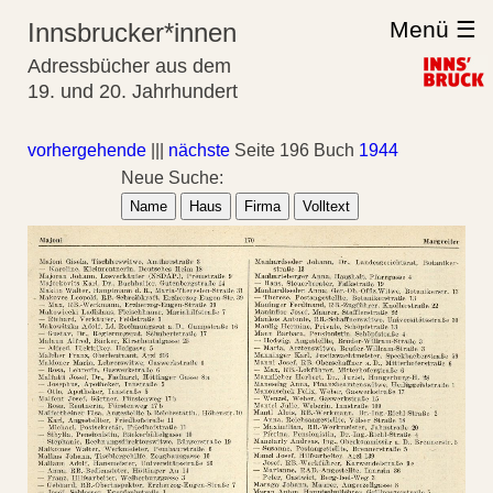
Menü ☰
Innsbrucker*innen
Adressbücher aus dem
19. und 20. Jahrhundert
vorhergehende
|||
nächste
Seite 196 Buch
1944
Neue Suche:
Name
Haus
Firma
Volltext