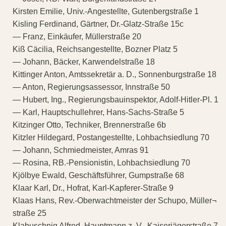
Kirsten Emilie, Univ.-Angestellte, Gutenbergstraße 1
Kisling Ferdinand, Gärtner, Dr.-Glatz-Straße 15c
— Franz, Einkäufer, Müllerstraße 20
Kiß Cäcilia, Reichsangestellte, Bozner Platz 5
— Johann, Bäcker, Karwendelstraße 18
Kittinger Anton, Amtssekretär a. D., Sonnenburgstraße 18
— Anton, Regierungsassessor, Innstraße 50
— Hubert, Ing., Regierungsbauinspektor, Adolf-Hitler-Pl. 1
— Karl, Hauptschullehrer, Hans-Sachs-Straße 5
Kitzinger Otto, Techniker, Brennerstraße 6b
Kitzler Hildegard, Postangestellte, Lohbachsiedlung 70
— Johann, Schmiedmeister, Amras 91
— Rosina, RB.-Pensionistin, Lohbachsiedlung 70
Kjölbye Ewald, Geschäftsführer, Gumpstraße 68
Klaar Karl, Dr., Hofrat, Karl-Kapferer-Straße 9
Klaas Hans, Rev.-Oberwachtmeister der Schupo, Müller¬
straße 25
Klabuschnig Alfred, Hauptmann z. V., Kaiserjägerstraße 7