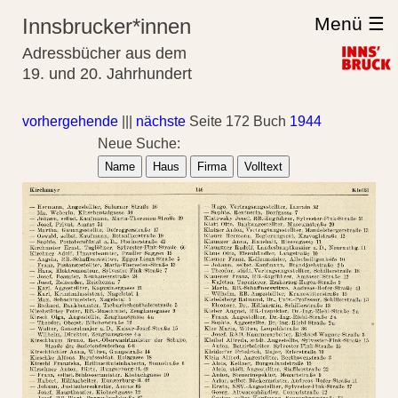
Menü ☰
Innsbrucker*innen
Adressbücher aus dem
19. und 20. Jahrhundert
vorhergehende
|||
nächste
Seite 172 Buch
1944
Neue Suche:
Name
Haus
Firma
Volltext