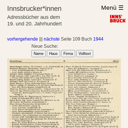
Menü ☰
Innsbrucker*innen
Adressbücher aus dem
19. und 20. Jahrhundert
vorhergehende
|||
nächste
Seite 109 Buch
1944
Neue Suche:
Name
Haus
Firma
Volltext