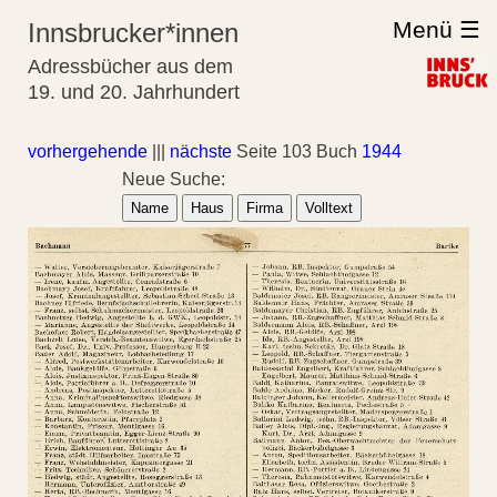
Menü ☰
Innsbrucker*innen
Adressbücher aus dem
19. und 20. Jahrhundert
vorhergehende
|||
nächste
Seite 103 Buch
1944
Neue Suche:
Name
Haus
Firma
Volltext