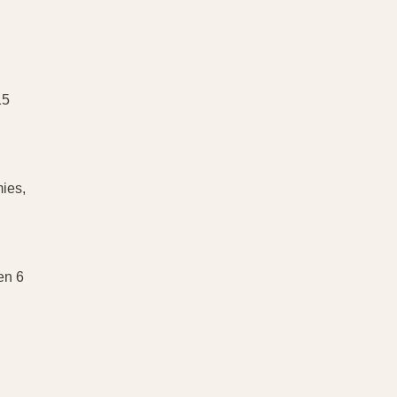
15
ies,
en 6