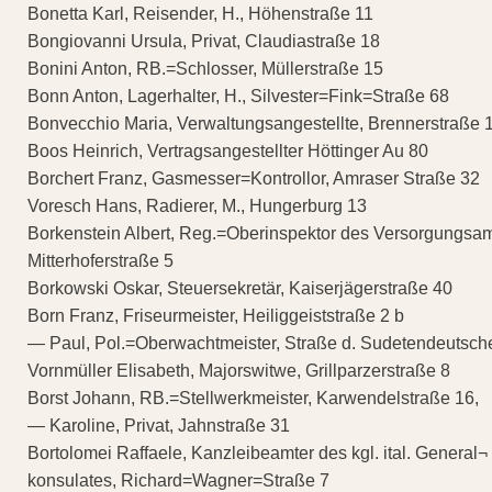
Bonetta Karl, Reisender, H., Höhenstraße 11
Bongiovanni Ursula, Privat, Claudiastraße 18
Bonini Anton, RB.=Schlosser, Müllerstraße 15
Bonn Anton, Lagerhalter, H., Silvester=Fink=Straße 68
Bonvecchio Maria, Verwaltungsangestellte, Brennerstraße 
Boos Heinrich, Vertragsangestellter Höttinger Au 80
Borchert Franz, Gasmesser=Kontrollor, Amraser Straße 32
Voresch Hans, Radierer, M., Hungerburg 13
Borkenstein Albert, Reg.=Oberinspektor des Versorgungsam
Mitterhoferstraße 5
Borkowski Oskar, Steuersekretär, Kaiserjägerstraße 40
Born Franz, Friseurmeister, Heiliggeiststraße 2 b
— Paul, Pol.=Oberwachtmeister, Straße d. Sudetendeutsch
Vornmüller Elisabeth, Majorswitwe, Grillparzerstraße 8
Borst Johann, RB.=Stellwerkmeister, Karwendelstraße 16,
— Karoline, Privat, Jahnstraße 31
Bortolomei Raffaele, Kanzleibeamter des kgl. ital. General¬
konsulates, Richard=Wagner=Straße 7