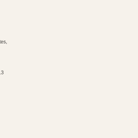
es,
13