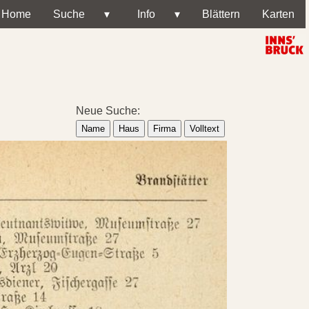
Home
Suche
▾
Info
▾
Blättern
Karten
Neue Suche:
Name
Haus
Firma
Volltext